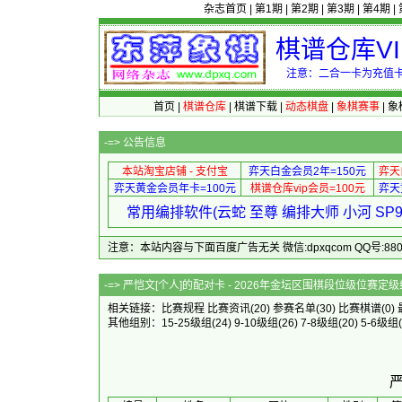
杂志首页
|
第1期
|
第2期
|
第3期
|
第4期
|
棋谱仓库V
注意：二合一卡为充值卡
首页
|
棋谱仓库
|
棋谱下载
|
动态棋盘
|
象棋赛事
|
象
-=>
公告信息
本站淘宝店铺 - 支付宝
弈天白金会员2年=150元
弈天
弈天黄金会员年卡=100元
棋谱仓库vip会员=100元
弈天
常用编排软件(云蛇 至尊 编排大师 小河 S
注意：本站内容与下面百度广告无关 微信:dpxqcom QQ号:88081
-=> 严恺文[个人]的配对卡 - 20
相关链接：
比赛规程
比赛资讯
(20)
参赛名单
(30)
比赛棋谱
(0)
其他组别：
15-25级组
(24)
9-10级组
(26)
7-8级组
(20)
5-6级组