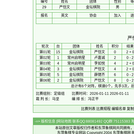
编号
姓名
团体
性别
等
29
严恺文
金坛棋院
男
报名
英文
协会
加入
退
严
 轮次 
台
团体
 姓名 
积分
 结果
第01轮
15
金坛棋院
严恺文
0
2 + 
第02轮
1
常州启明星
卢嘉诚
2
0 - 2
第03轮
4
常州启明星
李如悦
4
2 + 
第04轮
3
金坛棋院
严恺文
4
2 + 
第05轮
5
金坛棋院
薛锶齐
6
0 - 2
第06轮
2
金坛棋院
严恺文
8
0 - 2
总计有6个对阵，棋谱0个，先手3次，后
比赛组别：定级组
比赛时间：2026-01-11 2026-01-11
裁 判 长：马坚
编 排 长：冯正平
比赛列表
比赛规程
编辑名单
复制
-=> 版权信息 [
网站地图
联系QQ:88081492 QQ群:7511538
本站原创文章版权归作者和
东萍象棋网
共同拥有，
东萍象棋专业网站 Copyright 2004
东萍象棋网
版