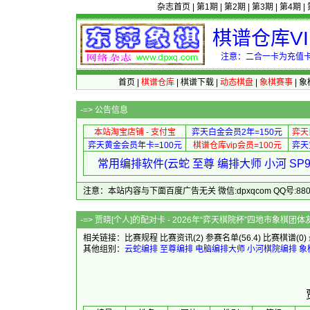
杂志首页
|
第1期
|
第2期
|
第3期
|
第4期
|
棋谱仓库V
注意：二合一卡为充值卡
首页
|
棋谱仓库
|
棋谱下载
|
动态棋盘
|
象棋赛事
|
象
-=>
公告信息
本站淘宝店铺 - 支付宝
弈天白金会员2年=150元
弈天
弈天黄金会员年卡=100元
棋谱仓库vip会员=100元
弈天
常用编排软件(云蛇 至尊 编排大师 小河 S
注意：本站内容与下面百度广告无关 微信:dpxqcom QQ号:88081
-=> 贾晓[个人]的配对卡 - 2026年“弈天
相关链接：
比赛规程
比赛资讯
(2)
参赛名单
(56.4)
比赛棋谱
(0)
其他组别：
云蛇编排
至尊编排
电脑编排大师
小河棋院编排
象