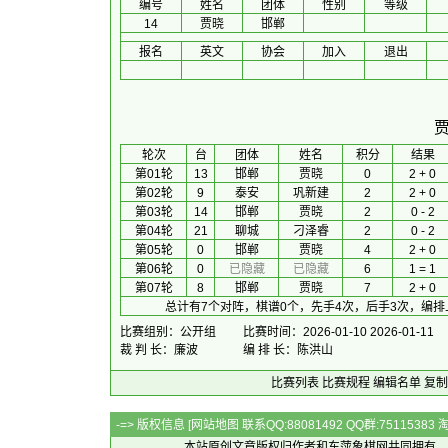
编号
姓名
团体
性别
等级
14
贾晓
邯郸
报名
英文
协会
加入
退出
 轮次 
台
团体
 姓名 
积分
 结果 
第01轮
13
邯郸
贾晓
0
2 + 0
第02轮
9
泰安
巩新建
2
2 + 0
第03轮
14
邯郸
贾晓
2
0 - 2
第04轮
21
聊城
刁泽睿
2
0 - 2
第05轮
0
邯郸
贾晓
4
2 + 0
第06轮
0
已隐藏
已隐藏
6
1 = 1
第07轮
8
邯郸
贾晓
7
2 + 0
总计有7个对阵，棋谱0个，先手4次，后手3次，编排
比赛组别：公开组
比赛时间：2026-01-10 2026-01-11
裁 判 长：廉波
编 排 长：陈洪山
比赛列表
比赛规程
编辑名单
复制
-=> 版权信息 [
网站地图
联系QQ:88081492 QQ群:7511538
本站原创文章版权归作者和
东萍象棋网
共同拥有，