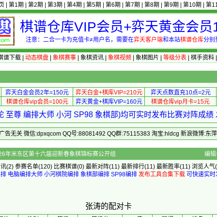
页
|
第1期
|
第2期
|
第3期
|
第4期
|
第5期
|
第6期
|
第7期
|
第8期
|
第9期
|
第10期
|
第1
棋谱仓库VIP会员+弈天黄金会员1
注意：二合一卡为充值卡≠用户名，需要在
弈天客户端
和本站
棋谱仓库
分别
棋谱下载
|
动态棋盘
|
象棋赛事
|
象棋资讯
|
象棋视频
|
象棋图片
|
等级分表
|
棋手资料
弈天白金会员2年=150元
弈天白金+棋库VIP=210元
弈天点数直充10点=2元
棋谱仓库vip会员=100元
弈天黄金+棋库VIP=160元
棋谱仓库vip月卡=15元
 至尊 编排大师 小河 SP98 象棋部)均可实时发布比赛对阵成
 微信:dpxqcom QQ号:88081492 QQ群:75115383 淘宝:hldcg 新浪微博:
的配对卡 - 2026年米东区第十六届迎新春象棋锦标赛公开组
编辑
资讯
(2)
参赛名单
(120)
比赛棋谱
(0)
最新对阵
(11)
最新排行
(11)
最新胜率
(11) 浏览人气(
编排
电脑编排大师
小河棋院编排
象棋部编排
SP98编排
发布工具合集下载
可快速实时
张涛的配对卡