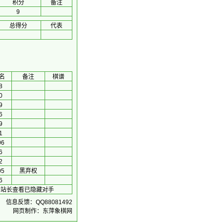
积分
备注
9
总得分
代表
名
备注
棋谱
8
0
9
6
9
1
06
6
2
05
黑弃权
6
系站长查看已隐藏对手
信息反馈：QQ88081492
网页制作：东萍象棋网