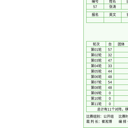
编号
姓名
57
张涛
报名
英文
 轮次 
台
团体
第01轮
57
第02轮
32
第03轮
47
第04轮
33
第05轮
44
第06轮
48
第07轮
54
第08轮
48
第09轮
0
第10轮
0
第11轮
0
总计有11个对阵，
比赛组别：公开组
比赛时间
裁 判 长：崔淞博
编 排