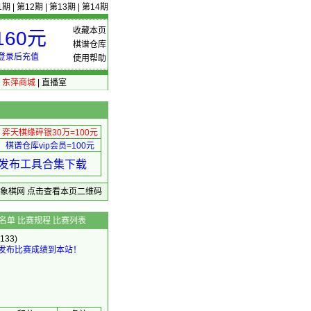
1期
|
第12期
|
第13期
|
第14期
收藏本页
60元
棋谱仓库
登录后充值
使用帮助
|
东萍商城
|
直播室
弈天棋缘碎银30万=100元
棋谱仓库vip会员=100元
绩 发布工具合集下载
东萍象棋网
点击查看本页二维码
名单
比赛规程
比赛列表
133)
发布比赛成绩到本站！