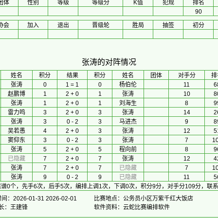
团体
性别
等级
等级分
K值
犯规
排名
90
协会
加入
退出
晋级轮
胜局
抽签
初分
张涛的对阵情况
 姓名 
积分
 结果 
积分
 姓名 
团体
对手分
排
张涛
0
1 = 1
0
杨伯伦
11
6
赵鹏博
1
2 + 0
1
张涛
10
8
张涛
1
2 + 0
1
刘海生
8
9
雷力鸣
3
2 + 0
3
张涛
14
2
张涛
3
0 - 2
3
马进杰
9
8
吴若愚
4
2 + 0
3
张涛
12
5
窦仰东
3
0 - 2
3
张涛
7
1
张涛
5
2 + 0
5
程向前
8
9
已隐藏
7
2 + 0
7
张涛
12
4
张涛
7
2 + 0
7
已隐藏
7
1
张涛
9
0 - 2
9
已隐藏
11
5
棋谱0个，先手6次，后手5次，编排上调1次，下调0次，积分9分，对手分109分，联
：2026-01-31 2026-02-01
比赛地点：公务员小区万紫千红大饭店
 长：王建锋
软件资料：云蛇比赛编排软件