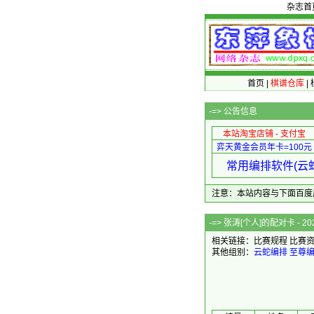
杂志首
首页
|
棋谱仓库
|
-=>
公告信息
本站淘宝店铺 - 支付宝
弈天黄金会员年卡=100元
常用编排软件(云蛇
注意：本站内容与下面百度广告无关
-=> 张涛[个人]
相关链接：
比赛规程
比赛
其他组别：
云蛇编排
至尊