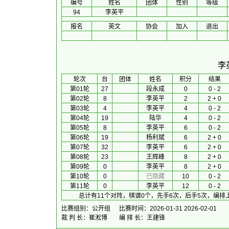
编号
姓名
团体
性别
等级
94
李英平
报名
英文
协会
加入
退出
李
 轮次 
台
团体
 姓名 
积分
 结果 
第01轮
27
段永成
0
0 - 2
第02轮
8
李英平
2
2 + 0
第03轮
4
李英平
4
0 - 2
第04轮
19
陆华
4
0 - 2
第05轮
8
李英平
6
0 - 2
第06轮
19
杨利斌
6
2 + 0
第07轮
32
李英平
6
2 + 0
第08轮
23
王辉峰
8
2 + 0
第09轮
0
李英平
8
2 + 0
第10轮
0
已隐藏
10
0 - 2
第11轮
0
李英平
12
0 - 2
总计有11个对阵，棋谱0个，先手6次，后手5次，编排
比赛组别：公开组
比赛时间：2026-01-31 2026-02-01
裁 判 长：崔淞博
编 排 长：王建锋