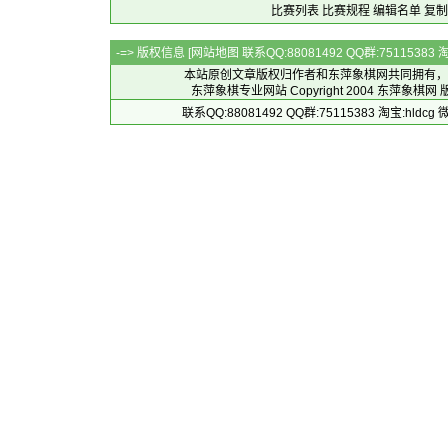
比赛列表
比赛规程
编辑名单
复制
-=> 版权信息 [
网站地图
联系QQ:88081492 QQ群:7511538
本站原创文章版权归作者和
东萍象棋网
共同拥有，
东萍象棋专业网站 Copyright 2004
东萍象棋网
版
联系QQ:88081492 QQ群:75115383 淘宝:h