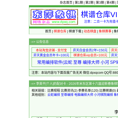
杂志首页
|
第1期
|
第2期
|
第3期
|
第4期
|
棋谱仓库V
注意：二合一卡为充值卡
首页
|
棋谱仓库
|
棋谱下载
|
动态棋盘
|
象棋赛事
|
象
-=>
公告信息
本站淘宝店铺 - 支付宝
弈天白金会员2年=150元
弈天
弈天黄金会员年卡=100元
棋谱仓库vip会员=100元
弈天
常用编排软件(云蛇 至尊 编排大师 小河 S
注意：本站内容与下面百度广告无关 微信:dpxqcom QQ号:88081
-=> 李英平[个人]的配对卡 - 2026年
相关链接：
比赛规程
比赛资讯
(2)
参赛名单
(120)
比赛棋谱
(0)
其他组别：
云蛇编排
至尊编排
电脑编排大师
小河棋院编排
象