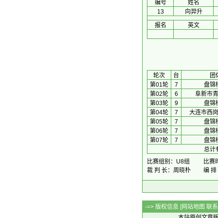
编号
姓名
13
向羿升
报名
英文
 轮次 
台
团
第01轮
7
盘锦
第02轮
6
阜新市
第03轮
9
盘锦
第04轮
7
大连市西
第05轮
7
盘锦
第06轮
7
盘锦
第07轮
7
盘锦
总计
比赛组别：U8组
比赛时间
裁 判 长：周晓朴
编 排
-=> 版权信息 [
网站地图
联系Q
本站原创文章