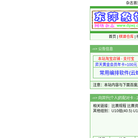
杂志首
首页
|
棋谱仓库
|
-=>
公告信息
本站淘宝店铺 - 支付宝
弈天黄金会员年卡=100元
常用编排软件(云蛇
注意：本站内容与下面百度广告无关
-=> 向羿升[
相关链接：
比赛规程
比赛
其他组别：
U10组
(40.5)
U