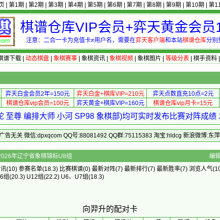
页
|
第1期
|
第2期
|
第3期
|
第4期
|
第5期
|
第6期
|
第7期
|
第8期
|
第9期
|
第10期
|
第1
棋谱仓库VIP会员+弈天黄金会员1
注意：二合一卡为充值卡≠用户名，需要在
弈天客户端
和本站
棋谱仓库
分别
棋谱下载
|
动态棋盘
|
象棋赛事
|
象棋资讯
|
象棋视频
|
象棋图片
|
等级分表
|
棋手资料
弈天白金会员2年=150元
弈天白金+棋库VIP=210元
弈天点数直充10点=2元
棋谱仓库vip会员=100元
弈天黄金+棋库VIP=160元
棋谱仓库vip月卡=15元
 至尊 编排大师 小河 SP98 象棋部)均可实时发布比赛对阵成
 微信:dpxqcom QQ号:88081492 QQ群:75115383 淘宝:hldcg 新浪微博:
个人]的配对卡 - 2026年辽宁省象棋锦标U8组
编
资讯
(10)
参赛名单
(18.3)
比赛棋谱
(0)
最新对阵
(7)
最新排行
(7)
最新胜率
(7) 浏览人气(10
16组
(20.3)
U12组
(22.2)
U6、U7组
(18.3)
向羿升的配对卡