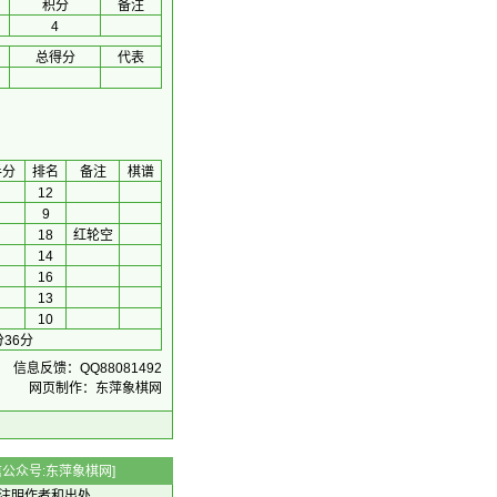
积分
备注
4
总得分
代表
手分
排名
备注
棋谱
12
9
18
红轮空
14
16
13
10
36分
信息反馈：QQ88081492
网页制作：东萍象棋网
 微信公众号:东萍象棋网]
注明作者和出处