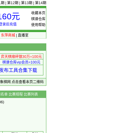
1期
|
第12期
|
第13期
|
第14期
收藏本页
60元
棋谱仓库
登录后充值
使用帮助
|
东萍商城
|
直播室
弈天棋缘碎银30万=100元
棋谱仓库vip会员=100元
绩 发布工具合集下载
东萍象棋网
点击查看本页二维码
辑名单
比赛规程
比赛列表
6)