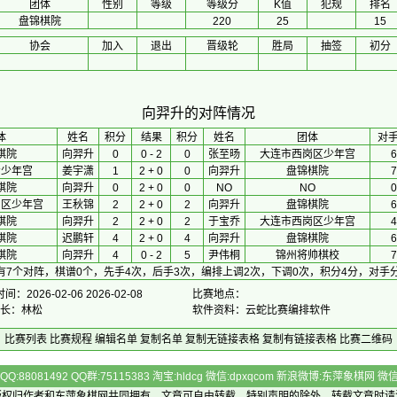
团体
性别
等级
等级分
K值
犯规
排名
盘锦棋院
220
25
15
协会
加入
退出
晋级轮
胜局
抽签
初分
向羿升的对阵情况
体
 姓名 
积分
 结果 
积分
 姓名 
团体
对
棋院
向羿升
0
0 - 2
0
张至旸
大连市西岗区少年宫
6
青少年宫
姜宇潇
1
2 + 0
0
向羿升
盘锦棋院
7
棋院
向羿升
0
2 + 0
0
NO
NO
0
岗区少年宫
王秋锦
2
2 + 0
2
向羿升
盘锦棋院
6
棋院
向羿升
2
2 + 0
2
于宝乔
大连市西岗区少年宫
4
棋院
迟鹏轩
4
2 + 0
4
向羿升
盘锦棋院
6
棋院
向羿升
4
0 - 2
5
尹伟桐
锦州将帅棋校
7
有7个对阵，棋谱0个，先手4次，后手3次，编排上调2次，下调0次，积分4分，对手分
：2026-02-06 2026-02-08
比赛地点：
 长：林松
软件资料：云蛇比赛编排软件
比赛列表
比赛规程
编辑名单
复制名单
复制无链接表格
复制有链接表格
比赛二维码
Q:88081492 QQ群:75115383 淘宝:hldcg 微信:dpxqcom 新浪微博:东萍象棋网
版权归作者和
东萍象棋网
共同拥有，文章可自由转载，特别声明的除外，转载文章时请