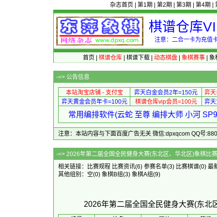
杂志首页
|
第1期
|
第2期
|
第3期
|
第4期
|
棋谱仓库V
注意：二合一卡为充值卡
首页
|
棋谱仓库
|
棋谱下载
|
动态棋盘
|
象棋赛事
|
象
-=>
公告信息
本站淘宝店铺 - 支付宝
弈天白金会员2年=150元
弈天
弈天黄金会员年卡=100元
棋谱仓库vip会员=100元
弈天
常用编排软件(云蛇 至尊 编排大师 小河 S
注意：本站内容与下面百度广告无关 微信:dpxqcom QQ号:88081
-=> 2026年第二届全国全民健身大赛(东北区、华
相关链接：
比赛规程
比赛资讯
(6)
参赛名单
(3)
比赛棋谱
(0)
最
其他组别：
空
(0)
象棋B组
(3)
象棋A组
(9)
2026年第二届全国全民健身大赛(东