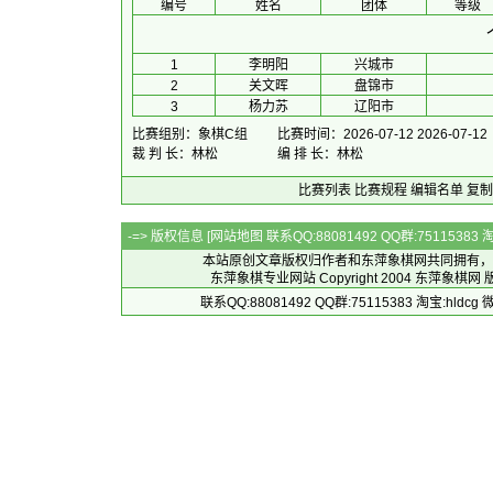
编号
姓名
团体
等级
1
李明阳
兴城市
2
关文晖
盘锦市
3
杨力苏
辽阳市
比赛组别：象棋C组
比赛时间：2026-07-12 2026-07-12
裁 判 长：林松
编 排 长：林松
比赛列表
比赛规程
编辑名单
复制
-=> 版权信息 [
网站地图
联系QQ:88081492 QQ群:7511538
本站原创文章版权归作者和
东萍象棋网
共同拥有，
东萍象棋专业网站 Copyright 2004
东萍象棋网
版
联系QQ:88081492 QQ群:75115383 淘宝:h