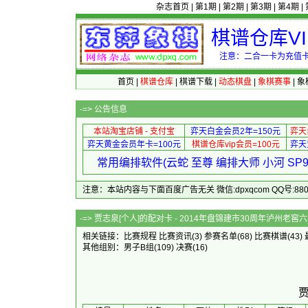
杂志首页
|
第1期
|
第2期
|
第3期
|
第4期
|
棋谱仓库V
注意：二合一卡为充值卡
首页
|
棋谱仓库
|
棋谱下载
|
动态棋盘
|
象棋赛事
|
象
-=>
公告信息
本站淘宝店铺 - 支付宝
弈天白金会员2年=150元
弈天
弈天黄金会员年卡=100元
棋谱仓库vip会员=100元
弈天
常用编排软件(云蛇 至尊 编排大师 小河 S
注意：本站内容与下面百度广告无关 微信:dpxqcom QQ号:88081
-=> 贾志泉[个人]的配对卡 - 2014年盘锦建市
相关链接：
比赛规程
比赛资讯
(3)
参赛名单
(68)
比赛棋谱
(43)
其他组别：
男子B组
(109)
决赛
(16)