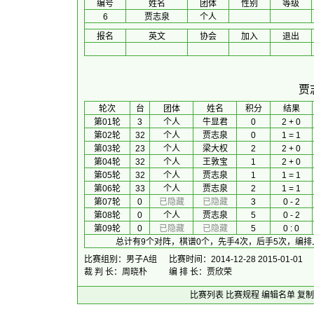
编号
姓名
团体
性别
等级
6
贾志泉
个人
报名
英文
协会
加入
退出
贾
 轮次 
台
团体
 姓名 
积分
 结果 
第01轮
3
个人
牛显君
0
2 + 0
第02轮
32
个人
贾志泉
0
1 = 1
第03轮
23
个人
梁大权
2
2 + 0
第04轮
32
个人
王敦宝
1
2 + 0
第05轮
32
个人
贾志泉
1
1 = 1
第06轮
33
个人
贾志泉
2
1 = 1
第07轮
0
已隐藏
已隐藏
3
0 - 2
第08轮
0
个人
贾志泉
5
0 - 2
第09轮
0
已隐藏
已隐藏
5
0 : 0
总计有9个对阵，棋谱0个，先手4次，后手5次，编排
比赛组别：男子A组
比赛时间：2014-12-28 2015-01-01
裁 判 长：周晓朴
编 排 长：贾欣荣
比赛列表
比赛规程
编辑名单
复制