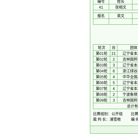
编号
姓名
41
张相文
报名
英文
 轮次 
台
团体
第01轮
21
辽宁省本
第02轮
2
吉林国邦
第03轮
3
辽宁省本
第04轮
6
浙江绿谷
第05轮
4
中华全国
第06轮
5
辽宁省本
第07轮
4
辽宁省本
第08轮
2
宁波象棋
第09轮
3
吉林国邦
总计有
比赛组别：公开组
比赛时
裁 判 长：浦雪根
编 