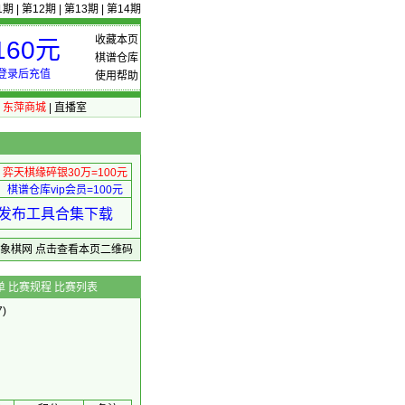
1期
|
第12期
|
第13期
|
第14期
收藏本页
60元
棋谱仓库
登录后充值
使用帮助
|
东萍商城
|
直播室
弈天棋缘碎银30万=100元
棋谱仓库vip会员=100元
绩 发布工具合集下载
东萍象棋网
点击查看本页二维码
单
比赛规程
比赛列表
)