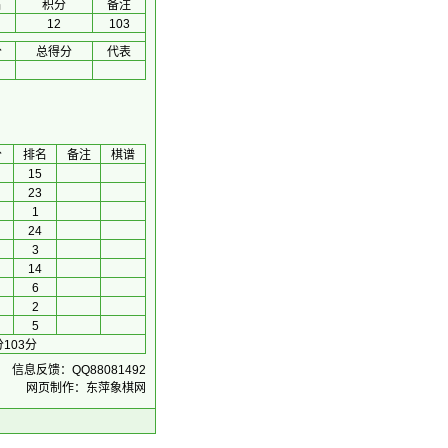
名
积分
备注
12
103
分
总得分
代表
分
排名
备注
棋谱
15
23
1
24
3
14
6
2
5
103分
信息反馈：QQ88081492
网页制作：东萍象棋网