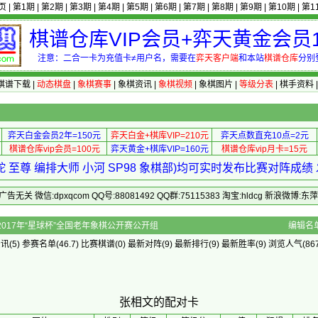
页
|
第1期
|
第2期
|
第3期
|
第4期
|
第5期
|
第6期
|
第7期
|
第8期
|
第9期
|
第10期
|
第1
棋谱仓库VIP会员+弈天黄金会员1
注意：二合一卡为充值卡≠用户名，需要在
弈天客户端
和本站
棋谱仓库
分别
棋谱下载
|
动态棋盘
|
象棋赛事
|
象棋资讯
|
象棋视频
|
象棋图片
|
等级分表
|
棋手资料
弈天白金会员2年=150元
弈天白金+棋库VIP=210元
弈天点数直充10点=2元
棋谱仓库vip会员=100元
弈天黄金+棋库VIP=160元
棋谱仓库vip月卡=15元
 至尊 编排大师 小河 SP98 象棋部)均可实时发布比赛对阵成
 微信:dpxqcom QQ号:88081492 QQ群:75115383 淘宝:hldcg 新浪微博:
]的配对卡 - 2017年“星球杯”全国老年象棋公开赛公开组
编辑名
资讯
(5)
参赛名单
(46.7)
比赛棋谱
(0)
最新对阵
(9)
最新排行
(9)
最新胜率
(9) 浏览人气(867
张相文的配对卡