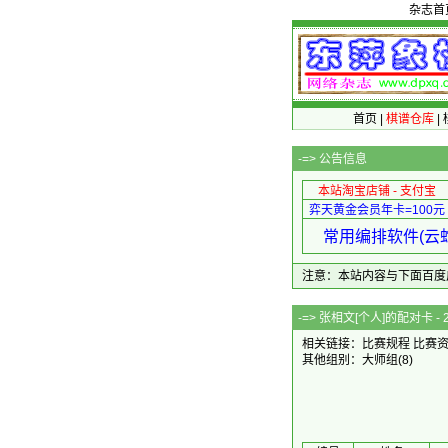
杂志首
首页
|
棋谱仓库
|
-=>
公告信息
本站淘宝店铺 - 支付宝
弈天黄金会员年卡=100元
常用编排软件(云蛇
注意：本站内容与下面百度广告无关
-=> 张相文[个人
相关链接：
比赛规程
比赛
其他组别：
大师组
(8)