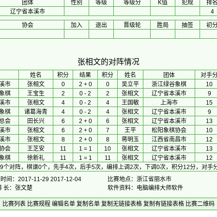
团体
性别
等级
等级分
K值
犯规
排
辽宁省本溪市
4
协会
加入
退出
晋级轮
胜局
抽签
初
张相文的对阵情况
 姓名 
积分
 结果 
积分
 姓名 
团体
对手
溪市
张相文
0
2 + 0
0
吴立平
浙江绿谷象棋
10
象棋
王宝生
2
0 - 2
2
张相文
辽宁省本溪市
9
溪市
张相文
4
0 - 2
4
王国敏
上海市
15
象棋
诸葛海青
4
0 - 2
4
张相文
辽宁省本溪市
9
总会
田长兴
6
2 + 0
6
张相文
辽宁省本溪市
13
溪市
张相文
6
2 + 0
7
王平
松阳象棋协会
10
溪市
张相文
8
2 + 0
8
蒋明玉
江西省南昌市
12
协会
王芝安
11
1 = 1
10
张相文
辽宁省本溪市
13
象棋
徐新礼
11
1 = 1
11
张相文
辽宁省本溪市
12
9个对阵，棋谱0个，先手4次，后手5次，编排上调2次，下调0次，积分12分，对手分
间：2017-11-29 2017-12-04
比赛地点：浙江省丽水市
排 长：张文楚
软件资料：电脑编排大师软件
比赛列表
比赛规程
编辑名单
复制名单
复制无链接表格
复制有链接表格
比赛二维码