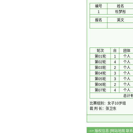
编号
姓名
1
杜梦彤
报名
英文
 轮次 
台
团体
第01轮
1
个人
第02轮
4
个人
第03轮
2
个人
第04轮
3
个人
第05轮
3
个人
第06轮
2
个人
第07轮
4
个人
总计有
比赛组别：女子10岁组
裁 判 长：张卫东
-=> 版权信息 [
网站地图
联系Q