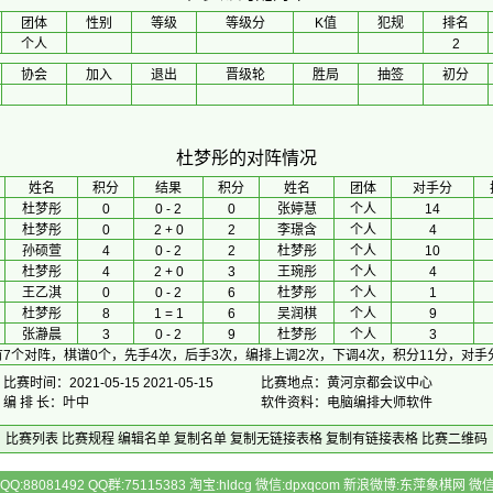
团体
性别
等级
等级分
K值
犯规
排名
个人
2
协会
加入
退出
晋级轮
胜局
抽签
初分
杜梦彤的对阵情况
 姓名 
积分
 结果 
积分
 姓名 
团体
对手分
杜梦彤
0
0 - 2
0
张婷慧
个人
14
杜梦彤
0
2 + 0
2
李璟含
个人
4
孙硕萱
4
0 - 2
2
杜梦彤
个人
10
杜梦彤
4
2 + 0
3
王琬彤
个人
4
王乙淇
0
0 - 2
6
杜梦彤
个人
1
杜梦彤
8
1 = 1
6
吴润棋
个人
9
张瀞晨
3
0 - 2
9
杜梦彤
个人
3
7个对阵，棋谱0个，先手4次，后手3次，编排上调2次，下调4次，积分11分，对手
比赛时间：2021-05-15 2021-05-15
比赛地点：黄河京都会议中心
编 排 长：叶中
软件资料：电脑编排大师软件
比赛列表
比赛规程
编辑名单
复制名单
复制无链接表格
复制有链接表格
比赛二维码
Q:88081492 QQ群:75115383 淘宝:hldcg 微信:dpxqcom 新浪微博:东萍象棋网