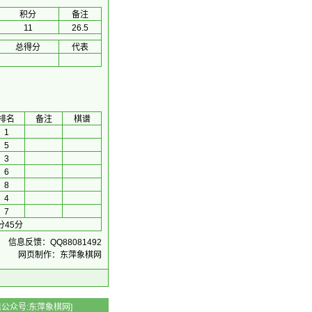
积分
备注
11
26.5
总得分
代表
排名
备注
棋谱
1
5
3
6
8
4
7
分45分
信息反馈：QQ88081492
网页制作：东萍象棋网
 微信公众号:东萍象棋网]