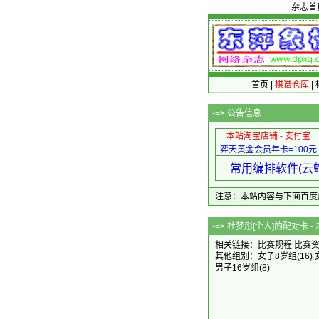
杂志首
首页
|
棋谱仓库
|
-=>
公告信息
本站淘宝店铺 - 支付宝
弈天黄金会员年卡=100元
常用编排软件(云蛇
注意：本站内容与下面百度广告无关
-=> 杜梦彤[个人
相关链接：
比赛规程
比赛
其他组别：
女子8岁组
(16)
男子16岁组
(8)