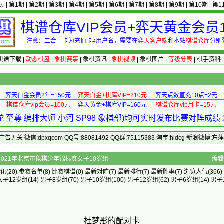
页
|
第1期
|
第2期
|
第3期
|
第4期
|
第5期
|
第6期
|
第7期
|
第8期
|
第9期
|
第10期
|
第1
棋谱仓库VIP会员+弈天黄金会员1
注意：二合一卡为充值卡≠用户名，需要在
弈天客户端
和本站
棋谱仓库
分别
棋谱下载
|
动态棋盘
|
象棋赛事
|
象棋资讯
|
象棋视频
|
象棋图片
|
等级分表
|
棋手资料
弈天白金会员2年=150元
弈天白金+棋库VIP=210元
弈天点数直充10点=2元
棋谱仓库vip会员=100元
弈天黄金+棋库VIP=160元
棋谱仓库vip月卡=15元
 至尊 编排大师 小河 SP98 象棋部)均可实时发布比赛对阵成
 微信:dpxqcom QQ号:88081492 QQ群:75115383 淘宝:hldcg 新浪微博:
]的配对卡 - 2021年北京市象棋少年锦标赛女子10岁组
编辑
资讯
(20)
参赛名单
(8)
比赛棋谱
(0)
最新对阵
(7)
最新排行
(7)
最新胜率
(7) 浏览人气(366)
女子12岁组
(14)
男子8岁组
(70)
男子10岁组
(100)
男子12岁组
(62)
男子6岁组
(14)
男子
杜梦彤的配对卡