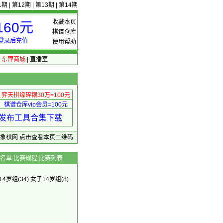
1期
|
第12期
|
第13期
|
第14期
收藏本页
60元
棋谱仓库
登录后充值
使用帮助
|
东萍商城
|
直播室
弈天棋缘碎银30万=100元
棋谱仓库vip会员=100元
绩 发布工具合集下载
东萍象棋网
点击查看本页二维码
名单
比赛规程
比赛列表
14岁组
(34)
女子14岁组
(8)