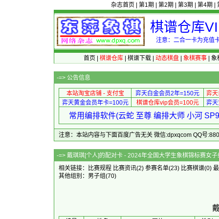
杂志首页
|
第1期
|
第2期
|
第3期
|
第4期
|
棋谱仓库V
注意：二合一卡为充值卡
首页
|
棋谱仓库
|
棋谱下载
|
动态棋盘
|
象棋赛事
|
象
-=>
公告信息
本站淘宝店铺 - 支付宝
弈天白金会员2年=150元
弈天
弈天黄金会员年卡=100元
棋谱仓库vip会员=100元
弈天
常用编排软件(云蛇 至尊 编排大师 小河 S
注意：本站内容与下面百度广告无关 微信:dpxqcom QQ号:88081
-=> 戴琪琪[个人]的配对卡 - 20
相关链接：
比赛规程
比赛资讯
(2)
参赛名单
(23)
比赛棋谱
(0)
最
其他组别：
男子组
(70)