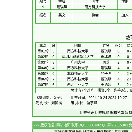
编号
姓名
团体
性别
9
戴琪琪
南方科技大学
报名
英文
协会
加入
戴
 轮次 
台
团体
 姓名 
积分
 结
第01轮
5
南方科技大学
戴琪琪
0
0 -
第02轮
9
深圳北理莫斯科大学
祝冰洋
0
0 -
第03轮
8
广州大学
周蕊
2
0 -
第04轮
4
南方科技大学
戴琪琪
4
0 -
第05轮
6
北京师范大学
严子尹
4
2 +
第06轮
7
南方科技大学
戴琪琪
4
2 +
第07轮
6
西北工业大学
王语婷
6
2 +
总计有7个对阵，棋谱0个，先手3次，
比赛组别：女子组
比赛时间：2024-10-24 2024-10-27
裁 判 长：刘锦祺
编 排 长：游宇峰
比赛列表
比赛规程
编辑名单
复制
-=> 版权信息 [
网站地图
联系QQ:88081492 QQ群:7511538
本站原创文章版权归作者和
东萍象棋网
共同拥有，