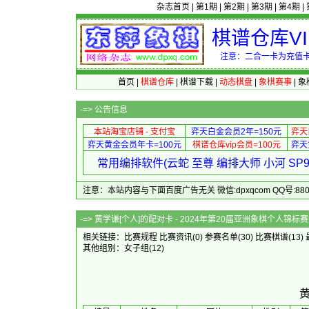
杂志首页
|
第1期
|
第2期
|
第3期
|
第4期
|
棋谱仓库V
注意：二合一卡为充值卡
首页
|
棋谱仓库
|
棋谱下载
|
动态棋盘
|
象棋赛事
|
象
-=>
公告信息
本站淘宝店铺 - 支付宝
弈天白金会员2年=150元
弈天
弈天黄金会员年卡=100元
棋谱仓库vip会员=100元
弈天
常用编排软件(云蛇 至尊 编排大师 小河 S
注意：本站内容与下面百度广告无关 微信:dpxqcom QQ号:88081
-=> 黄学谦[个人]的配对卡 - 2024
相关链接：
比赛规程
比赛资讯
(0)
参赛名单
(30)
比赛棋谱
(13)
其他组别：
女子组
(12)