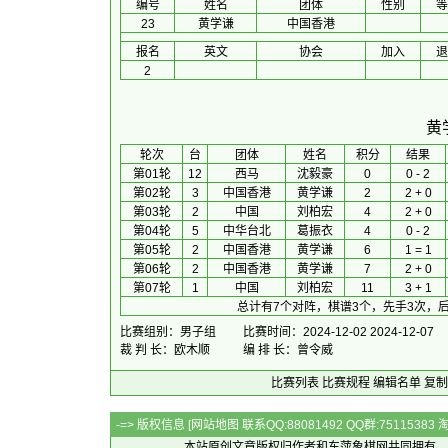
编号
姓名
团体
性别
等
23
黄学谦
中国香港
报名
英文
协会
加入
退
2
黄
 轮次 
台
团体
 姓名 
积分
 结果 
第01轮
12
西马
沈毅豪
0
0 - 2
第02轮
3
中国香港
黄学谦
2
2 + 0
第03轮
2
中国
刘柏宏
4
2 + 0
第04轮
5
中华台北
葛振衣
4
0 - 2
第05轮
2
中国香港
黄学谦
6
1 = 1
第06轮
2
中国香港
黄学谦
7
2 + 0
第07轮
1
中国
刘柏宏
11
3 + 1
总计有7个对阵，棋谱3个，先手3次，后
比赛组别：男子组
比赛时间：2024-12-02 2024-12-07
裁 判 长：欧木顺
编 排 长：曾令威
比赛列表
比赛规程
编辑名单
复制
-=> 版权信息 [
网站地图
联系QQ:88081492 QQ群:7511538
本站原创文章版权归作者和
东萍象棋网
共同拥有，