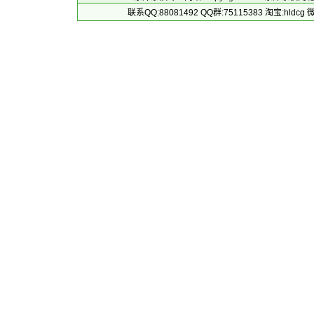
联系QQ:88081492 QQ群:75115383 淘宝:h