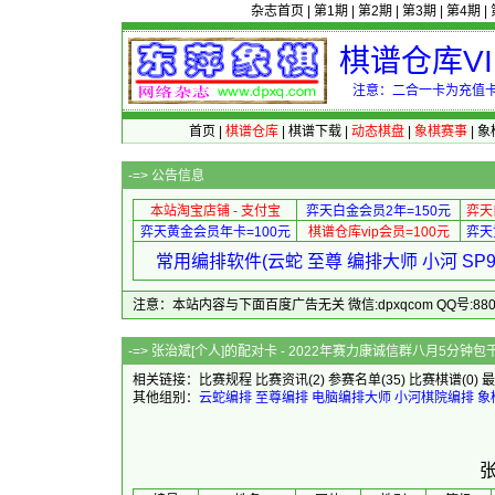
杂志首页
|
第1期
|
第2期
|
第3期
|
第4期
|
棋谱仓库V
注意：二合一卡为充值卡
首页
|
棋谱仓库
|
棋谱下载
|
动态棋盘
|
象棋赛事
|
象
-=>
公告信息
本站淘宝店铺 - 支付宝
弈天白金会员2年=150元
弈天
弈天黄金会员年卡=100元
棋谱仓库vip会员=100元
弈天
常用编排软件(云蛇 至尊 编排大师 小河 S
注意：本站内容与下面百度广告无关 微信:dpxqcom QQ号:88081
-=> 张治斌[个人]的配对卡 - 2022年
相关链接：
比赛规程
比赛资讯
(2)
参赛名单
(35)
比赛棋谱
(0)
最
其他组别：
云蛇编排
至尊编排
电脑编排大师
小河棋院编排
象