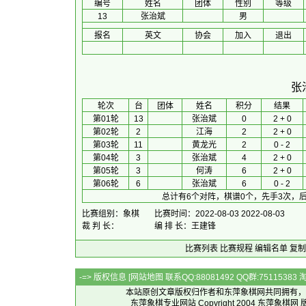
编号
姓名
团体
性别
等级
13
张治斌
男
报名
英文
协会
加入
退出
张
 轮次 
台
团体
 姓名 
积分
 结果 
第01轮
13
张治斌
0
2 + 0
第02轮
2
江海
2
2 + 0
第03轮
11
黄龙光
2
0 - 2
第04轮
3
张治斌
4
2 + 0
第05轮
3
何涛
6
2 + 0
第06轮
6
张治斌
6
0 - 2
总计有6个对阵，棋谱0个，先手3次，后
比赛组别：象棋
比赛时间：2022-08-03 2022-08-03
裁 判 长：
编 排 长：王建锋
比赛列表
比赛规程
编辑名单
复制
-=> 版权信息 [
网站地图
联系QQ:88081492 QQ群:7511538
本站原创文章版权归作者和
东萍象棋网
共同拥有，
东萍象棋专业网站 Copyright 2004
东萍象棋网
版