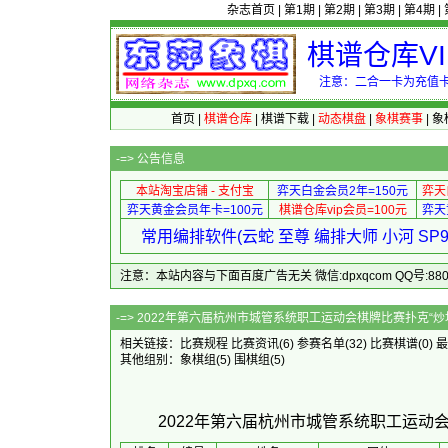
杂志首页
|
第1期
|
第2期
|
第3期
|
第4期
|
棋谱仓库V
注意：二合一卡为充值卡
首页
|
棋谱仓库
|
棋谱下载
|
动态棋盘
|
象棋赛事
|
象
-=>
公告信息
本站淘宝店铺 - 支付宝
弈天白金会员2年=150元
弈天
弈天黄金会员年卡=100元
棋谱仓库vip会员=100元
弈天
常用编排软件(云蛇 至尊 编排大师 小河 S
注意：本站内容与下面百度广告无关 微信:dpxqcom QQ号:88081
-=> 2022年第六届杭州市城管系统职工运动会棋
相关链接：
比赛规程
比赛资讯
(6)
参赛名单
(32)
比赛棋谱
(0)
最
其他组别：
象棋组
(5)
围棋组
(5)
2022年第六届杭州市城管系统职工运动会