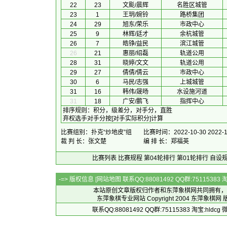
22
23
文颩/晨辉
名胜区城管
23
1
王玥/婉铃
路桥集团
24
29
旭东/荣乐
市政中心
25
9
林辉/廷才
余杭城管
26
7
皓铮/益民
滨江城管
26
21
惠丽/绍磊
轨道公用
28
31
晓婷/文文
轨道公用
29
27
倩倩/倩云
市政中心
30
6
马民/志强
上城城管
31
16
韩伟/晟旸
水设施河道
31
18
广安/鹏飞
指挥中心
排序规则
：
积分，级差分，对手分，直胜
弃权选手对手分按[对手实际积分]计算
比赛组别：扑克“炒地皮”组
比赛时间：2022-10-30 2022-1
裁 判 长：张文楚
编 排 长：郑福英
比赛列表
比赛规程
第04轮排行
第01轮排行
自设
-=> 版权信息 [
网站地图
联系QQ:88081492 QQ群:7511538
本站原创文章版权归作者和
东萍象棋网
共同拥有，
东萍象棋专业网站 Copyright 2004
东萍象棋网
版
联系QQ:88081492 QQ群:75115383 淘宝:h