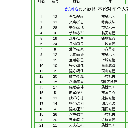
排名
编号
姓名
团体
本轮对阵
个人
官方排名
第04轮排行
1
13
李磊/吴瑛
市局机关
2
32
文晓/长忠
综合执法
3
28
美英/余飞
市局机关
4
3
学钟/志军
临安城管
5
19
连军/陆军
钱塘城管
6
24
丹枫/新良
上城城管
7
8
爱萍/友泉
市容景观
8
12
克来/苗妙
市局机关
8
25
宝刚/张慧
上城城管
10
10
兴发/洪伟
萧山城管
11
2
建方/海江
萧山城管
12
20
胜才/华红
市局机关
13
15
岳峰/丽琴
名胜区城管
13
17
晓斌/嘉伟
路桥集团
15
5
向军/罗为
市政中心
16
22
献群/东栋
建德城管
17
14
杨群/晓刚
综合执法
18
4
建龙/卫军
建德城管
19
26
谊静/益华
市局机关
20
30
玉忠/马超
余杭城管
21
11
大庆/汪祺
路桥集团