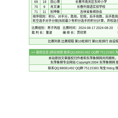
69
18
田心博
长春市南关区东岭小学
70
9
肖文谦
长春外国语实验学校
71
11
别坤衡
吉林省象棋协会
排序规则
：
积分，对手分，胜局，犯规，后手局数，后手胜局
轮空选手对手分按[当前最少有积分选手的积分]计算，弃权选手
比赛组别：男子丙组
比赛时间：2024-08-17 2024-08-20
裁 判 长：董波
编 排 长：贾欣荣
比赛列表
比赛规程
第10轮排行
第01轮排行
自设
-=> 版权信息 [
网站地图
联系QQ:88081492 QQ群:7511538
本站原创文章版权归作者和
东萍象棋网
共同拥有，
东萍象棋专业网站 Copyright 2004
东萍象棋网
版
联系QQ:88081492 QQ群:75115383 淘宝:h