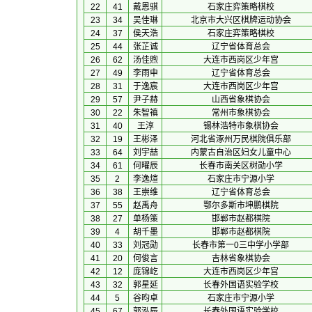
22
41
戴恩骐
石家庄弈策略棋校
23
34
吴佳琳
北京市大兴区棋牌运动协会
24
37
侯天浩
石家庄弈策略棋校
25
44
张芷诚
辽宁省体育总会
26
62
汤佳煦
大连市西岗区少年宫
27
49
李雨申
辽宁省体育总会
28
31
于逸宸
大连市西岗区少年宫
29
57
尹子赫
山西省象棋协会
30
22
朱智禛
常州市象棋协会
31
40
王淳
锡林浩特市象棋协会
32
19
王彬泽
河北省涿州万民棋院俱乐部
33
64
刘宇喆
内蒙古自治区妇女儿童中心
34
61
何曜辰
长春市南关区树勋小学
35
2
李逸煊
石家庄市宁源小学
36
38
王崇维
辽宁省体育总会
37
55
赵禹舟
鄂尔多斯市坤鹏棋院
38
27
单杨策
邯郸市赵都棋院
39
4
胡千墨
邯郸市赵都棋院
40
33
刘冠勋
长春市第一0三中学小学部
41
20
何俊言
吉林省象棋协会
42
12
庞锦屹
大连市西岗区少年宫
43
32
郭星延
长春外国语实验学校
44
5
谷昀卓
石家庄市宁源小学
45
67
郭泓辰
长春外国语实验学校