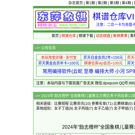
杂志首页
|
第1期
|
第2期
|
第3期
|
第4期
|
棋谱仓库V
注意：二合一卡为充值卡
首页
|
棋谱仓库
|
棋谱下载
|
动态棋盘
|
象棋赛事
|
象
-=>
公告信息
本站淘宝店铺 - 支付宝
弈天白金会员2年=150元
弈天
弈天黄金会员年卡=100元
棋谱仓库vip会员=100元
弈天
常用编排软件(云蛇 至尊 编排大师 小河 S
注意：本站内容与下面百度广告无关 微信:dpxqcom QQ号:88081
-=> 2024年“励志橙杯”全国象棋儿童
相关链接：
比赛规程
比赛资讯
(10)
参赛名单
(71)
比赛棋谱
(0)
其他组别：
女子丁组
(9)
女子丙组
(7)
女子乙组
(7)
女子甲组
(7)
2024年“励志橙杯”全国象棋儿童