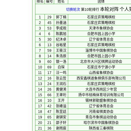
排名
编号
姓名
团体
本轮对阵
个人
切换轮次
第10轮排行
1
29
郭丁楠
石家庄弈策略棋校
2
45
孙墨涵
石家庄弈策略棋校
3
53
李成观
天津市象棋协会
4
6
陈鹏旭
合肥市园上园小学
5
30
纪沐卓
辽宁省体育总会
6
13
谷裕星
石家庄弈策略棋校
7
59
王筱汉
淄博市中国象棋协会
8
14
朱浩辰
合肥市园上园小学
9
60
银一洛
北京市大兴区棋牌运动协会
10
69
白琛
石家庄市宁源小学
11
17
汪一鸣
山西省象棋协会
12
16
张云哲
西安鑫棋道象棋俱乐部有限公司
13
24
王润石
石家庄弈策略棋校
14
26
黄健浠
大连市西岗区少年宫
15
66
王聿珩
扬中市桔梅体育培训有限公司
16
10
王开
锡林郭勒盟象棋协会
17
42
张峰溢
辽宁省体育总会
18
47
陈昱廷
河南省棋类协会
19
65
谢骐安
青岛市象棋运动协会
20
21
邵子轩
哈尔滨市中国象棋协会
21
36
谢雨宸
陕西省三秦棋院