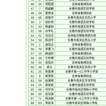
46
35
郑程熤
吉林省象棋协会
47
7
杨越麟
长春外国语实验学校
48
28
夏雨泽
吉林省象棋协会
49
68
周宸宇
长春市南关区东四小学
50
3
张妙然
长春外国语实验学校
51
43
韩嘉树
长春外国语实验学校
52
56
孙学礼
长春外国语实验学校
53
51
刘泊文
吉林励志橙象棋俱乐部
54
52
陈冠宇
长春市南关区西五小学
55
1
盖竑企
吉林省象棋协会
56
70
李翥飞
长春外国语实验学校
57
15
薛涵轩
吉林省象棋协会
58
39
王梓骞
长春外国语实验学校
59
54
张知乐
吉林省象棋协会
60
46
梁元
长春市南关区东四小学
61
23
陈嘉祺
长春市第一0三中学小学部
62
8
崔景铄
吉林省象棋协会
63
58
赵晟棋
长春市南关区华泽学校
64
25
苗家航
长春外国语实验学校
65
48
刘宇泽
长春市南关区明珠小学校
66
50
吴培源
长春外国语实验学校
67
71
杨滨赫
长春市第一0三中学小学部
68
63
李政泽
长春市南关区明珠小学校