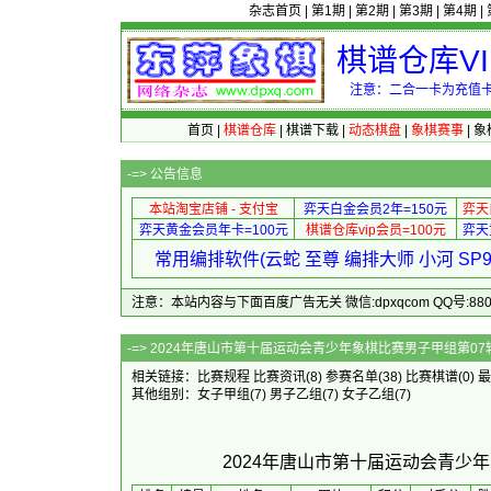
杂志首页
|
第1期
|
第2期
|
第3期
|
第4期
|
棋谱仓库V
注意：二合一卡为充值卡
首页
|
棋谱仓库
|
棋谱下载
|
动态棋盘
|
象棋赛事
|
象
-=>
公告信息
本站淘宝店铺 - 支付宝
弈天白金会员2年=150元
弈天
弈天黄金会员年卡=100元
棋谱仓库vip会员=100元
弈天
常用编排软件(云蛇 至尊 编排大师 小河 S
注意：本站内容与下面百度广告无关 微信:dpxqcom QQ号:88081
-=> 2024年唐山市第十届运动会青少
相关链接：
比赛规程
比赛资讯
(8)
参赛名单
(38)
比赛棋谱
(0)
最
其他组别：
女子甲组
(7)
男子乙组
(7)
女子乙组
(7)
2024年唐山市第十届运动会青少年