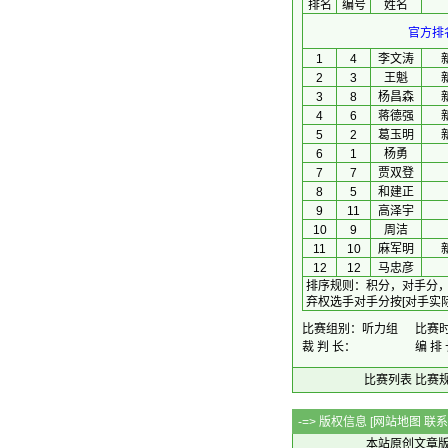
排名
编号
姓名
官方排
1
4
李文涛
2
3
王魁
3
8
杨昌森
4
6
蒋德强
5
2
葛玉明
6
1
杨勇
7
7
贾双登
8
5
和建正
9
11
高泽宇
10
9
周洁
11
10
麻军明
12
12
马忠彦
排序规则
：
积分，对手分
弃权选手对手分按[对手实
比赛组别：听力组
比赛时间
裁 判 长：
编 排
比赛列表
比赛
-=> 版权信息 [
网站地图
联系Q
本站原创文章