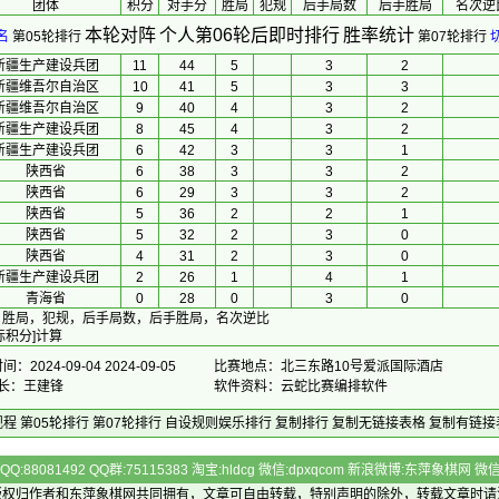
团体
积分
对手分
胜局
犯规
后手局数
后手胜局
名次逆
本轮对阵
个人第06轮后即时排行
胜率统计
名
第05轮排行
第07轮排行
新疆生产建设兵团
11
44
5
3
2
新疆维吾尔自治区
10
41
5
3
3
新疆维吾尔自治区
9
40
4
3
2
新疆生产建设兵团
8
45
4
3
2
新疆生产建设兵团
6
42
3
3
1
陕西省
6
38
3
3
2
陕西省
6
29
3
3
2
陕西省
5
36
2
2
1
陕西省
5
32
2
3
0
陕西省
4
31
2
3
0
新疆生产建设兵团
2
26
1
4
1
青海省
0
28
0
3
0
，胜局，犯规，后手局数，后手胜局，名次逆比
际积分]计算
：2024-09-04 2024-09-05
比赛地点：北三东路10号爱派国际酒店
 长：王建锋
软件资料：云蛇比赛编排软件
规程
第05轮排行
第07轮排行
自设规则娱乐排行
复制排行
复制无链接表格
复制有链接
Q:88081492 QQ群:75115383 淘宝:hldcg 微信:dpxqcom 新浪微博:东萍象棋网
版权归作者和
东萍象棋网
共同拥有，文章可自由转载，特别声明的除外，转载文章时请