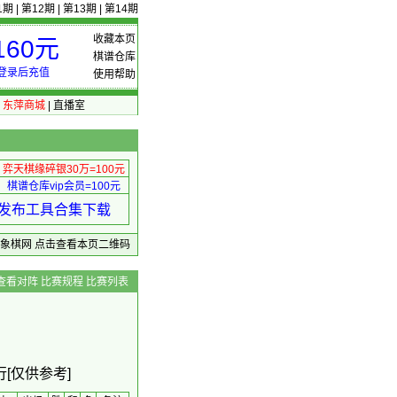
1期
|
第12期
|
第13期
|
第14期
收藏本页
60元
棋谱仓库
登录后充值
使用帮助
|
东萍商城
|
直播室
弈天棋缘碎银30万=100元
棋谱仓库vip会员=100元
绩 发布工具合集下载
东萍象棋网
点击查看本页二维码
查看对阵
比赛规程
比赛列表
[仅供参考]