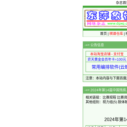
杂志首
首页
|
棋谱仓库
|
-=>
公告信息
本站淘宝店铺 - 支付宝
弈天黄金会员年卡=100元
常用编排软件(云蛇
注意：本站内容与下面百度广告无关
-=> 2024年第
相关链接：
比赛规程
比赛
其他组别：
视力组
(5)
肢体
2024年