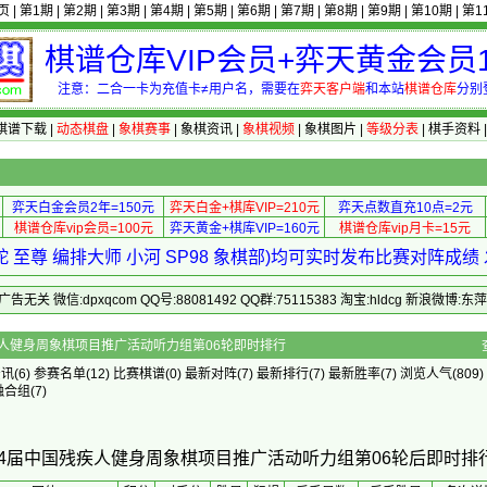
页
|
第1期
|
第2期
|
第3期
|
第4期
|
第5期
|
第6期
|
第7期
|
第8期
|
第9期
|
第10期
|
第1
棋谱仓库VIP会员+弈天黄金会员1
注意：二合一卡为充值卡≠用户名，需要在
弈天客户端
和本站
棋谱仓库
分别
棋谱下载
|
动态棋盘
|
象棋赛事
|
象棋资讯
|
象棋视频
|
象棋图片
|
等级分表
|
棋手资料
弈天白金会员2年=150元
弈天白金+棋库VIP=210元
弈天点数直充10点=2元
棋谱仓库vip会员=100元
弈天黄金+棋库VIP=160元
棋谱仓库vip月卡=15元
 至尊 编排大师 小河 SP98 象棋部)均可实时发布比赛对阵成
 微信:dpxqcom QQ号:88081492 QQ群:75115383 淘宝:hldcg 新浪微博:
14届中国残疾人健身周象棋项目推广活动听力组第06轮即时排行
资讯
(6)
参赛名单
(12)
比赛棋谱
(0)
最新对阵
(7)
最新排行
(7)
最新胜率
(7) 浏览人气(809)
融合组
(7)
第14届中国残疾人健身周象棋项目推广活动听力组第06轮后即时排行