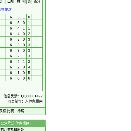
比
出场
胜
和
负
备注
切换轮次
6
5
1
0
6
5
0
1
6
4
1
1
6
4
0
2
6
3
0
3
6
3
0
3
6
3
0
3
6
2
1
3
6
2
1
3
6
2
0
4
6
1
0
5
6
0
0
6
信息反馈：QQ88081492
网页制作：东萍象棋网
表格
比赛二维码
 微信公众号:东萍象棋网]
注明作者和出处