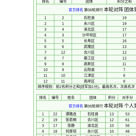
排名
编号
团体
积分之和
本轮对阵
团体
官方排名
第06轮排行
1
2
石柱县
19
2
1
永川区
19
3
4
渝北区
17
4
3
沙坪坝区
17
5
5
长寿区
16
6
6
武隆区
13
7
12
合川区
12
8
7
綦江区
12
9
8
高新区
11
10
9
云阳县
7
11
10
江津区
6
12
11
南岸区
6
排序规则
：
前2名积分之和[冠军加1分]，最高名次，次高名次
排名
编号
姓名
团体
积分
对手分
本轮对阵
个人
官方排名
第06轮排行
1
22
谭路垚
石柱县
13
53
2
19
张若桐
合川区
12
61
3
17
张静
渝北区
10
56
4
18
何厚琼
永川区
10
48