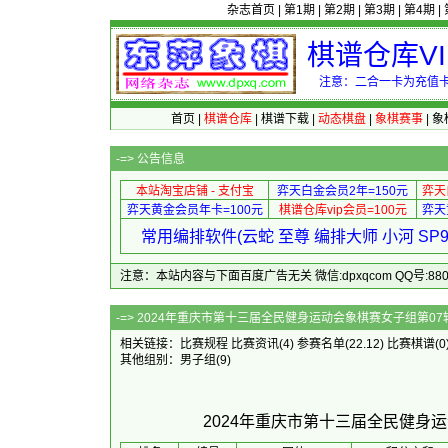
杂志首页
|
第1期
|
第2期
|
第3期
|
第4期
|
棋谱仓库V
注意：二合一卡为充值卡
首页
|
棋谱仓库
|
棋谱下载
|
动态棋盘
|
象棋赛事
|
象
-=>
公告信息
本站淘宝店铺 - 支付宝
弈天白金会员2年=150元
弈天
弈天黄金会员年卡=100元
棋谱仓库vip会员=100元
弈天
常用编排软件(云蛇 至尊 编排大师 小河 S
注意：本站内容与下面百度广告无关 微信:dpxqcom QQ号:88081
-=> 2024年重庆市第十三届全民健身
相关链接：
比赛规程
比赛资讯
(4)
参赛名单
(22.12)
比赛棋谱
(0
其他组别：
男子组
(9)
2024年重庆市第十三届全民健身运