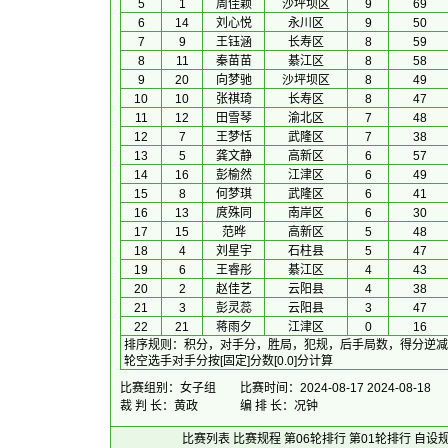
5
1
周佳颖
沙坪坝区
9
69
6
14
刘心悦
永川区
9
50
7
9
王钰涵
长寿区
8
59
8
11
秦苗苗
綦江区
8
58
9
20
向梦驰
沙坪坝区
8
49
10
10
张祺琦
长寿区
8
47
11
12
田雪琴
渝北区
7
48
12
7
王梦恬
武隆区
7
38
13
5
龚文静
高新区
6
57
14
16
彭榆然
江津区
6
49
15
8
何梦琪
武隆区
6
41
16
13
庹殊同
南岸区
6
30
17
15
范晔
高新区
5
48
18
4
刘星宇
石柱县
5
47
19
6
王睿彤
綦江区
4
43
20
2
赵佳艺
云阳县
4
38
21
3
彭灵蕊
云阳县
3
47
22
21
蒋雨夕
江津区
0
16
排序规则
：
积分，对手分，胜局，犯规，后手局数，得分逆减
轮空选手对手分按[固定]分数[0.0]分计算
比赛组别：女子组
比赛时间：2024-08-17 2024-08-18
裁 判 长：黄政
编 排 长：况钟
比赛列表
比赛规程
第06轮排行
第01轮排行
自设