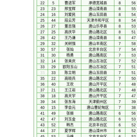
22
5
曹进军
承德宽城县
8
56
23
23
邢宝辉
唐山滦南县
8
55
24
16
刘爱民
唐山玉田县
8
54
25
44
段云芳
天津市和平区
8
54
26
27
董志强
唐山乐亭县
8
53
27
25
高庆华
唐山路北区
8
51
28
42
王乃谦
唐山滦南县
8
47
29
32
关树强
唐山丰南区
7
58
30
57
张灿
北京丰台区
7
54
31
30
杨勇
唐山路南区
7
53
32
14
张来庆
唐山古冶区
7
52
33
29
欧阳玉山
唐山古冶区
7
51
33
33
陈立明
唐山玉田县
7
51
35
22
高晓兵
唐山路北区
7
50
36
40
王欢
唐山开平区
7
48
37
21
王江岩
唐山路北区
7
48
38
18
高天宇
唐山开平区
7
47
39
34
张东海
天津蓟州区
7
39
40
15
李会元
唐山曹妃甸区
7
38
41
49
张振
唐山路南区
6
56
42
47
刘玉金
唐山路北区
6
53
43
52
韩杰
北京丰台区
6
52
44
37
夏学辉
唐山滦州市
6
52
45
53
马维
北京丰台区
6
52