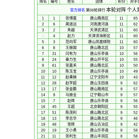
排名
编号
姓名
团体
积分
对手
本轮对阵
个人
官方排名
第06轮排行
1
1
张博嘉
唐山路南区
11
65
2
6
蔺道远
河南唐河县
11
62
3
2
朱越
天津武清区
11
60
3
4
赵力
天津滨海新区
11
60
5
3
范向军
唐山凤凰棋院
11
60
6
8
王振国
唐山路北区
10
57
7
31
闫有为
唐山乐亭县
10
56
8
24
秦力生
唐山开平区
10
55
9
61
张嘉禾
唐山路北区
10
50
10
10
陈玉宝
唐山乐亭县
10
49
11
12
赵秉赫
辽宁沈阳市
10
43
12
28
赵学超
唐山玉田县
9
62
13
17
张金鹏
唐山路南区
9
57
14
9
马振全
辽宁鞍山市
9
57
15
7
赵辉
唐山乐亭县
9
56
16
45
王超
北京朝阳区
9
55
17
51
陈茂利
唐山路北区
9
52
18
13
李志华
唐山路北区
9
46
19
48
常辉
唐山古冶区
9
42
20
19
王小勇
唐山乐亭县
8
58
21
11
张利生
唐山丰润区
8
58