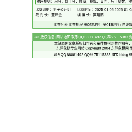
排序规则
：
积分，对手分，胜局，犯规，直胜，后手局数，排
比赛组别：男子公开组
比赛时间：2025-01-05 2025-01-0
裁 判 长：董洪金
编 排 长：窦建鹏
比赛列表
比赛规程
第06轮排行
第01轮排行
自设
-=> 版权信息 [
网站地图
联系QQ:88081492 QQ群:7511538
本站原创文章版权归作者和
东萍象棋网
共同拥有，
东萍象棋专业网站 Copyright 2004
东萍象棋网
版
联系QQ:88081492 QQ群:75115383 淘宝:h