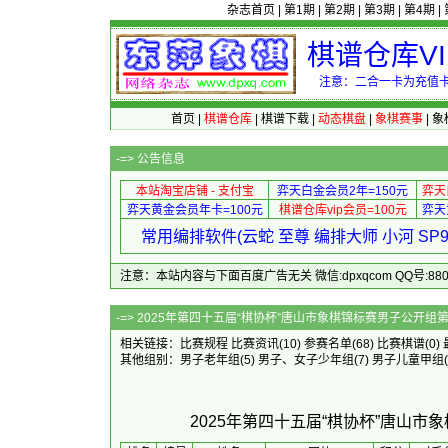
杂志首页
|
第1期
|
第2期
|
第3期
|
第4期
|
棋谱仓库V
注意：二合一卡为充值卡
首页
|
棋谱仓库
|
棋谱下载
|
动态棋盘
|
象棋赛事
|
象
-=>
公告信息
本站淘宝店铺 - 支付宝
弈天白金会员2年=150元
弈天
弈天黄金会员年卡=100元
棋谱仓库vip会员=100元
弈天
常用编排软件(云蛇 至尊 编排大师 小河 S
注意：本站内容与下面百度广告无关 微信:dpxqcom QQ号:88081
-=> 2025年第四十五届“棋协杯”唐山市象
相关链接：
比赛规程
比赛资讯
(10)
参赛名单
(68)
比赛棋谱
(0)
其他组别：
男子老年组
(5)
男子、女子少年组
(7)
男子儿童甲组
2025年第四十五届“棋协杯”唐山市