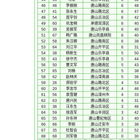
46
46
李振刚
唐山路南区
6
48
47
41
张永生
唐山路北区
6
47
48
54
庞宇剑
唐山古冶区
6
42
49
60
巩宝桐
承德双滦区
6
40
50
39
吴振军
唐山乐亭县
6
40
51
67
韩广路
唐山凤凰棋院
6
40
52
58
朱汉卿
唐山路南区
6
38
53
64
刘江华
唐山开平区
6
31
54
38
杨新生
唐山乐亭县
5
50
55
43
徐守杰
唐山乐亭县
5
44
56
50
曹文军
唐山路南区
5
43
57
65
刘楠
唐山古冶区
5
38
58
62
赵林庆
唐山滦南县
5
36
59
26
郑伯宇
唐山路北区
4
53
60
20
李忠华
唐山开平区
4
46
61
56
袁雪健
唐山滦州市
4
33
62
63
唐兴民
唐山路南区
4
31
63
36
汪东生
唐山古冶区
3
46
64
59
徐连军
唐山丰润区
3
42
65
55
孙东祥
唐山曹妃甸区
3
40
66
66
李刚
唐山迁安市
3
38
67
35
杜智会
唐山开平区
2
52
68
68
刘军锋
唐山路北区
0
30