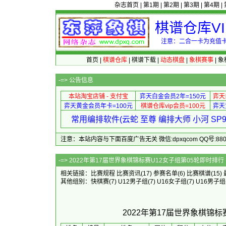
杂志首页
|
第1期
|
第2期
|
第3期
|
第4期
|
棋谱仓库V
注意：二合一卡为充值卡
首页
|
棋谱仓库
|
棋谱下载
|
动态棋盘
|
象棋赛事
|
象
-=>
公告信息
本站淘宝店铺 - 支付宝
弈天白金会员2年=150元
弈天
弈天黄金会员年卡=100元
棋谱仓库vip会员=100元
弈天
常用编排软件(云蛇 至尊 编排大师 小河 S
注意：本站内容与下面百度广告无关 微信:dpxqcom QQ号:88081
-=> 2022年第17届世界象棋锦
相关链接：
比赛规程
比赛资讯
(17)
参赛名单
(6)
比赛棋谱
(15)
其他组别：
快棋赛
(7)
U12男子组
(7)
U16女子组
(7)
U16男子组
2022年第17届世界象棋锦标