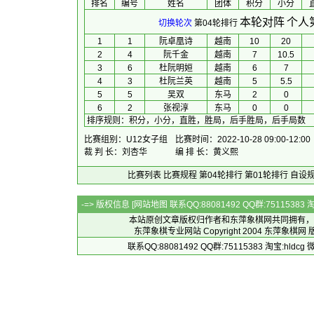
排名
编号
姓名
团体
积分
小分
本轮对阵
个人
切换轮次
第04轮排行
1
1
阮卓凰诗
越南
10
20
2
4
阮千金
越南
7
10.5
3
6
杜阮明姮
越南
6
7
4
3
杜阮兰英
越南
5
5.5
5
5
吴双
东马
2
0
6
2
张视淳
东马
0
0
排序规则
：
积分，小分，直胜，胜局，后手胜局，后手局数
比赛组别：U12女子组
比赛时间：2022-10-28 09:00-12:00
裁 判 长：刘杏华
编 排 长：黄义熙
比赛列表
比赛规程
第04轮排行
第01轮排行
自设
-=> 版权信息 [
网站地图
联系QQ:88081492 QQ群:7511538
本站原创文章版权归作者和
东萍象棋网
共同拥有，
东萍象棋专业网站 Copyright 2004
东萍象棋网
版
联系QQ:88081492 QQ群:75115383 淘宝:h