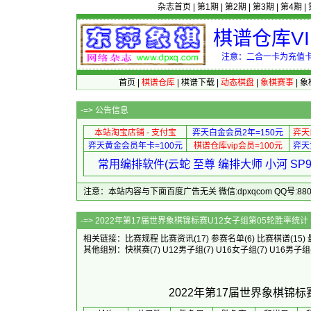
杂志首页
|
第1期
|
第2期
|
第3期
|
第4期
|
棋谱仓库V
注意：二合一卡为充值卡
首页
|
棋谱仓库
|
棋谱下载
|
动态棋盘
|
象棋赛事
|
象
-=>
公告信息
本站淘宝店铺 - 支付宝
弈天白金会员2年=150元
弈天
弈天黄金会员年卡=100元
棋谱仓库vip会员=100元
弈天
常用编排软件(云蛇 至尊 编排大师 小河 S
注意：本站内容与下面百度广告无关 微信:dpxqcom QQ号:88081
-=> 2022年第17届世界象棋锦
相关链接：
比赛规程
比赛资讯
(17)
参赛名单
(6)
比赛棋谱
(15)
其他组别：
快棋赛
(7)
U12男子组
(7)
U16女子组
(7)
U16男子组
2022年第17届世界象棋锦标