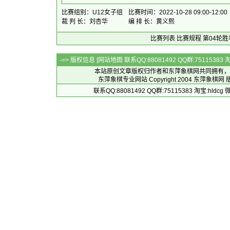
比赛组别：U12女子组
比赛时间：2022-10-28 09:00-12:00
裁 判 长：刘杏华
编 排 长：黄义熙
比赛列表
比赛规程
第04轮胜
-=> 版权信息 [
网站地图
联系QQ:88081492 QQ群:7511538
本站原创文章版权归作者和
东萍象棋网
共同拥有，
东萍象棋专业网站 Copyright 2004
东萍象棋网
版
联系QQ:88081492 QQ群:75115383 淘宝:h