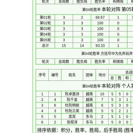
轮次
总局数
胜负局
胜负率
和棋局
本轮对阵
第0
第04轮胜率
第01轮
3
2
66.67
1
第02轮
3
3
100
0
第03轮
3
3
100
0
第04轮
3
3
100
0
第05轮
3
3
100
0
总计
15
14
93.33
1
第04轮胜率
方括号中为先弃后弃
轮次
总局数
胜负局
胜负率
和棋局
总战
序号
编号
姓名
团体
场分
总
胜
和
本轮对阵
个人
第04轮胜率
1
1
阮卓凰诗
越南
10
5
5
0
2
4
阮千金
越南
7
5
3
1
3
6
杜阮明姮
越南
6
5
3
0
4
3
杜阮兰英
越南
5
5
2
1
5
5
吴双
东马
2
5
1
0
6
2
张视淳
东马
0
5
0
0
 排序依据：积分，胜率，胜局，后手胜局 (胜