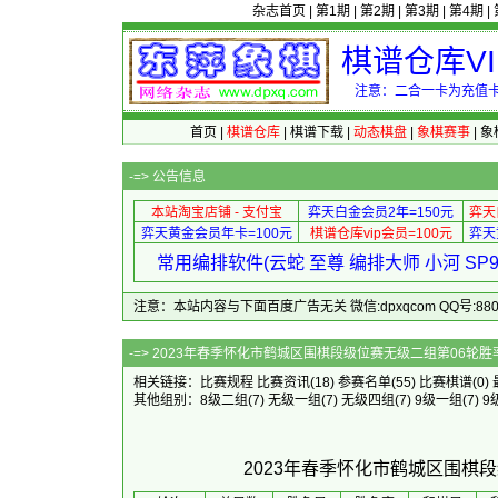
杂志首页
|
第1期
|
第2期
|
第3期
|
第4期
|
棋谱仓库V
注意：二合一卡为充值卡
首页
|
棋谱仓库
|
棋谱下载
|
动态棋盘
|
象棋赛事
|
象
-=>
公告信息
本站淘宝店铺 - 支付宝
弈天白金会员2年=150元
弈天
弈天黄金会员年卡=100元
棋谱仓库vip会员=100元
弈天
常用编排软件(云蛇 至尊 编排大师 小河 S
注意：本站内容与下面百度广告无关 微信:dpxqcom QQ号:88081
-=> 2023年春季怀化市鹤城区围棋
相关链接：
比赛规程
比赛资讯
(18)
参赛名单
(55)
比赛棋谱
(0)
其他组别：
8级二组
(7)
无级一组
(7)
无级四组
(7)
9级一组
(7)
9
2023年春季怀化市鹤城区围棋段