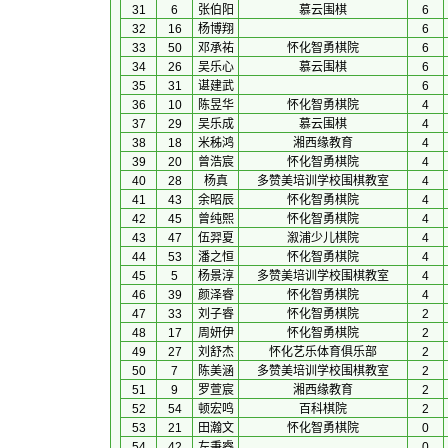
31
6
张伯阳
慕云围棋
6
32
16
杨博翔
6
33
50
邓承祐
怀化智勇棋院
6
34
26
吴乐心
慕云围棋
6
35
31
谌建武
6
36
10
陈昱华
怀化智勇棋院
4
37
29
吴乐成
慕云围棋
4
38
18
米秭鸿
湘西缘教育
4
39
20
曾浩宸
怀化智勇棋院
4
40
28
杨真
多赞美培训学校围棋教室
4
41
43
余昭辰
怀化智勇棋院
4
42
45
曾纯熙
怀化智勇棋院
4
43
47
伍羿夏
溆浦少儿棋院
4
44
53
潘之恒
怀化智勇棋院
4
45
5
杨景淳
多赞美培训学校围棋教室
4
46
39
颜泽睿
怀化智勇棋院
4
47
33
刘子睿
怀化智勇棋院
2
48
17
周妍伊
怀化智勇棋院
2
49
27
刘舒杰
怀化艺乐体育俱乐部
2
50
7
陈美涵
多赞美培训学校围棋教室
2
51
9
罗萱宸
湘西缘教育
2
52
54
顿宏鸣
百科棋院
2
53
21
田瀚文
怀化智勇棋院
0
54
42
左秉睿
0