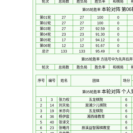
轮次
总局数
胜负局
胜负率
和棋局
本轮对阵
第0
第05轮胜率
第01轮
27
27
100
0
第02轮
27
27
100
0
第03轮
27
27
92.59
0
第04轮
23
23
91.30
0
第05轮
17
17
94.12
0
第06轮
12
12
91.67
0
总计
133
133
95.49
0
第05轮胜率
方括号中为先弃后弃
轮次
总局数
胜负局
胜负率
和棋局
序号
编号
姓名
团体
场分
本轮对阵
个人
第05轮胜率
1
3
张力权
五龙棋院
6
2
14
刘天佑
溆浦少儿棋院
6
3
19
米亦向
五龙棋院
6
4
36
杨伊宸
湘西缘教育
6
5
40
张译文
6
6
23
张曦月
辰溪益智围棋教室
6