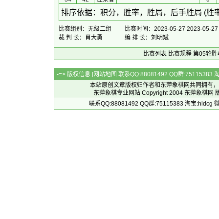
 排序依据：积分，胜率，胜局，后手胜局 (胜
比赛组别：无级二组
比赛时间：2023-05-27 2023-05-27
裁 判 长：肖大勇
编 排 长：刘明斌
比赛列表
比赛规程
第05轮胜
-=> 版权信息 [
网站地图
联系QQ:88081492 QQ群:7511538
本站原创文章版权归作者和
东萍象棋网
共同拥有，
东萍象棋专业网站 Copyright 2004
东萍象棋网
版
联系QQ:88081492 QQ群:75115383 淘宝:h