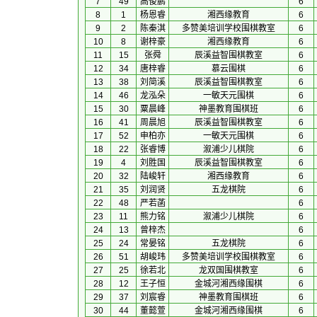
7
49
高俊鹏
6
8
1
杨恩睿
湘西缘教育
6
9
2
陈秦淇
多赞美培训学校围棋教室
6
10
8
谢梓豪
湘西缘教育
6
11
15
张舜
辰溪益智围棋教室
6
12
34
唐梓睿
慕云围棋
6
13
38
刘简溪
辰溪益智围棋教室
6
14
46
龙泓朵
一敏天元围棋
6
15
30
粟晨峰
神墨教育围棋班
6
16
41
周晨旭
辰溪益智围棋教室
6
17
52
申柏亦
一敏天元围棋
6
18
22
张睿博
溆浦少儿棋院
6
19
4
刘胜国
辰溪益智围棋教室
6
20
32
陆峻轩
湘西缘教育
6
21
35
刘润贤
五龙棋院
6
22
48
严若菡
6
23
11
熊力铭
溆浦少儿棋院
6
24
13
曾梓杰
6
25
24
常晏铭
五龙棋院
6
26
51
胡峻玮
多赞美培训学校围棋教室
6
27
25
徐若北
龙双国围棋教室
6
28
12
王子恒
金城河湘西缘围棋
6
29
37
刘宸睿
神墨教育围棋班
6
30
44
董懿萱
金城河湘西缘围棋
6