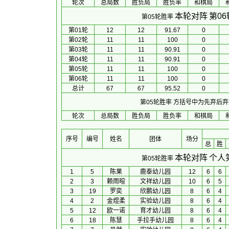
轮次
总局数
胜负局
胜负率
和棋局
本轮对阵
第0
第05轮胜率
第01轮
12
12
91.67
0
第02轮
11
11
100
0
第03轮
11
11
90.91
0
第04轮
11
11
90.91
0
第05轮
11
11
100
0
第06轮
11
11
100
0
总计
67
67
95.52
0
第05轮胜率
方括号中为先弃后弃
轮次
总局数
胜负局
胜负率
和棋局
序号
编号
姓名
团体
场分
总
胜
本轮对阵
个人
第05轮胜率
1
5
陈果
鹿泰幼儿园
12
6
6
2
3
赖雨暄
文祥幼儿园
10
6
5
3
19
罗奕
欣鹏幼儿园
8
6
4
4
2
金煜柔
实验幼儿园
8
6
4
5
12
欧一诺
育才幼儿园
8
6
4
6
18
陈慧
手拉手幼儿园
8
6
4