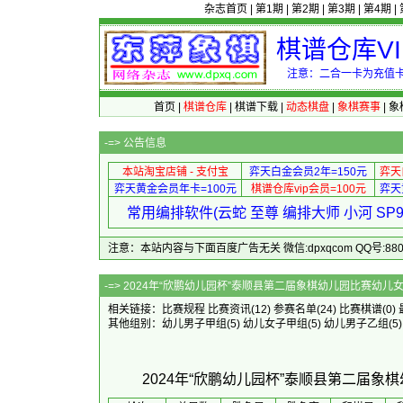
杂志首页
|
第1期
|
第2期
|
第3期
|
第4期
|
棋谱仓库V
注意：二合一卡为充值卡
首页
|
棋谱仓库
|
棋谱下载
|
动态棋盘
|
象棋赛事
|
象
-=>
公告信息
本站淘宝店铺 - 支付宝
弈天白金会员2年=150元
弈天
弈天黄金会员年卡=100元
棋谱仓库vip会员=100元
弈天
常用编排软件(云蛇 至尊 编排大师 小河 S
注意：本站内容与下面百度广告无关 微信:dpxqcom QQ号:88081
-=> 2024年“欣鹏幼儿园杯”泰顺县第二届象棋
相关链接：
比赛规程
比赛资讯
(12)
参赛名单
(24)
比赛棋谱
(0)
其他组别：
幼儿男子甲组
(5)
幼儿女子甲组
(5)
幼儿男子乙组
(5
2024年“欣鹏幼儿园杯”泰顺县第二届象