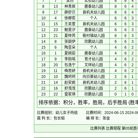
7
7
吴然
实验幼儿园
8
6
4
8
13
林青辰
鹿泰幼儿园
8
6
4
9
17
薛舒贝
县机关幼儿园
8
6
4
10
4
徐卿若
个人
6
6
3
11
15
王吴萱
县机关幼儿园
6
6
3
12
23
鲍旻汐
鹿泰幼儿园
6
6
3
13
21
夏梓芮
筱村镇幼儿园
6
6
3
14
8
张韶伊
欣鹏幼儿园
6
6
3
15
6
陶昱朵
个人
4
6
2
16
1
夏婉茹
鹿泰幼儿园
4
6
2
17
9
李韵瑶
育才幼儿园
4
6
2
18
20
包洛宁
文祥幼儿园
4
6
2
19
11
梅思妍
县机关幼儿园
4
6
2
20
10
魏珂珂
向日葵幼儿园
2
6
1
21
14
赵安妮
县机关幼儿园
2
6
1
22
16
舒湉湉
欣鹏幼儿园
2
6
1
23
22
雷家琪
欣鹏幼儿园
0
1
0
 排序依据：积分，胜率，胜局，后手胜局 (胜
比赛组别：幼儿女子丙组
比赛时间：2024-06-15 2024-06
裁 判 长：包长韬
编 排 长：张金
比赛列表
比赛规程
第05轮胜