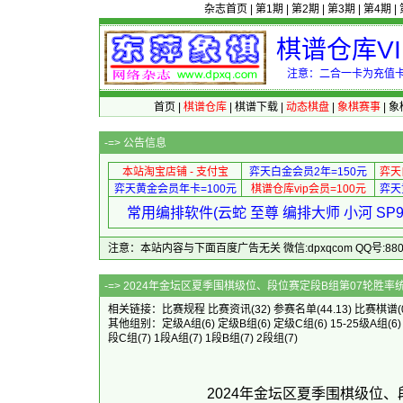
杂志首页
|
第1期
|
第2期
|
第3期
|
第4期
|
棋谱仓库V
注意：二合一卡为充值卡
首页
|
棋谱仓库
|
棋谱下载
|
动态棋盘
|
象棋赛事
|
象
-=>
公告信息
本站淘宝店铺 - 支付宝
弈天白金会员2年=150元
弈天
弈天黄金会员年卡=100元
棋谱仓库vip会员=100元
弈天
常用编排软件(云蛇 至尊 编排大师 小河 S
注意：本站内容与下面百度广告无关 微信:dpxqcom QQ号:88081
-=> 2024年金坛区夏季围棋级位、
相关链接：
比赛规程
比赛资讯
(32)
参赛名单
(44.13)
比赛棋谱
(
其他组别：
定级A组
(6)
定级B组
(6)
定级C组
(6)
15-25级A组
(6
段C组
(7)
1段A组
(7)
1段B组
(7)
2段组
(7)
2024年金坛区夏季围棋级位、