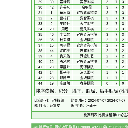
29
39
盛梓瑶
弈智围棋
3
7
3
30
42
许慕凡
启明星
3
7
3
31
1
童恩泽
宜兴弈海棋院
3
7
3
32
2
曹梓轩
弈智围棋
3
7
3
33
9
施皓轩
天宝围棋
3
7
3
34
20
周瑾
清风围棋
3
7
3
35
40
李仁智
宜兴弈海棋院
3
7
3
36
35
杨秉初
金坛棋院
2
7
2
37
15
周子程
宜兴弈海棋院
2
7
2
38
44
沈航平
志成围棋
2
7
2
39
4
仇天佑
湖塘泊艺
2
7
2
40
12
勇承言
宜兴弈海棋院
2
7
2
41
23
李静升
河海棋院
2
7
2
42
14
杨子芊
清风围棋
1
7
1
43
28
邓勋严
金坛棋院
1
7
1
44
19
庄舒然
春芽棋院
0
7
0
 排序依据：积分，胜率，胜局，后手胜局 (胜
比赛组别：定段B组
比赛时间：2024-07-07 2024-07-07
裁 判 长：范富友
编 排 长：冯正平
比赛列表
比赛规程
第06轮胜
-=> 版权信息 [
网站地图
联系QQ:88081492 QQ群:7511538