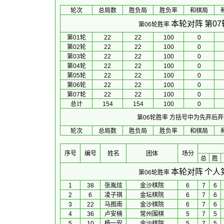
轮次
总局数
胜负局
胜负率
和棋局
本轮对阵
第0
第06轮胜率
第01轮
22
22
100
0
第02轮
22
22
100
0
第03轮
22
22
100
0
第04轮
22
22
100
0
第05轮
22
22
100
0
第06轮
22
22
100
0
第07轮
22
22
100
0
总计
154
154
100
0
第06轮胜率
方括号中为先弃后弃
轮次
总局数
胜负局
胜负率
和棋局
序号
编号
姓名
团体
场分
总
胜
本轮对阵
个人
第06轮胜率
1
38
张胤炫
金沙棋院
6
7
6
2
6
凌子祺
金坛棋院
6
7
6
3
22
马图南
金沙棋院
6
7
6
4
36
卢安楠
常州围棋
5
7
5
5
10
杨一安
金沙棋院
5
7
5