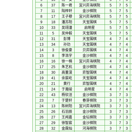
6
37
陈一君
宜兴弈海棋院
5
7
5
7
11
陆梓轩
金沙棋院
5
7
5
8
17
王子穆
宜兴弈海棋院
5
7
5
9
18
潘苏阳
天宝围棋
5
7
5
10
33
吴翊潼
启明星
5
7
5
11
5
吴仲毅
天宝围棋
5
7
5
12
31
彭博
天宝围棋
4
7
4
13
34
孙玏
天宝围棋
4
7
4
14
3
徐俊豪
贝弈围棋
4
7
4
15
8
李浩宇
金沙棋院
4
7
4
16
16
徐一楠
宜兴弈海棋院
4
7
4
17
25
朱艺杭
金沙棋院
4
7
4
18
30
高董淏
弈智围棋
4
7
4
19
41
余宸屹
天宝围棋
4
7
4
20
21
黄行
弈智围棋
4
7
4
21
24
于瀚竣
启明星
4
7
4
22
43
杨钦洹
金沙棋院
3
7
3
23
7
于楚轩
春芽棋院
3
7
3
24
13
陈树阳
宜兴弈海棋院
3
7
3
25
26
石羽辰
金沙棋院
3
7
3
26
27
王闻嘉
金坛棋院
3
7
3
27
29
徐智宸
金沙棋院
3
7
3
28
32
金霖灿
河海棋院
3
7
3