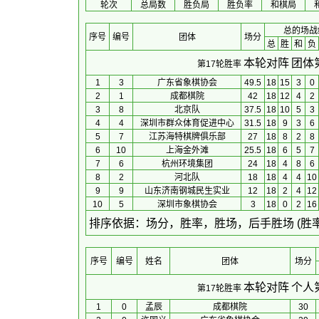
轮次
总局数
胜负局
胜负率
和棋局
总的场战
序号
编号
团体
场分
总
胜
和
负
本轮对阵
团体
第17轮胜率
1
3
广东省象棋协会
49.5
18
15
3
0
2
1
成都棋院
42
18
12
4
2
3
8
北京队
37.5
18
10
5
3
4
4
深圳市群众体育促进中心
31.5
18
9
3
6
5
7
江苏海特棋牌俱乐部
27
18
8
2
8
6
10
上海金外滩
25.5
18
6
5
7
7
6
杭州环境集团
24
18
4
8
6
8
2
河北队
18
18
4
4
10
9
9
山东济南钢城民生实业
12
18
2
4
12
10
5
深圳市象棋协会
3
18
0
2
16
 排序依据：场分，胜率，胜场，后手胜场 (胜
序号
编号
姓名
团体
场分
本轮对阵
个人
第17轮胜率
1
0
孟辰
成都棋院
30