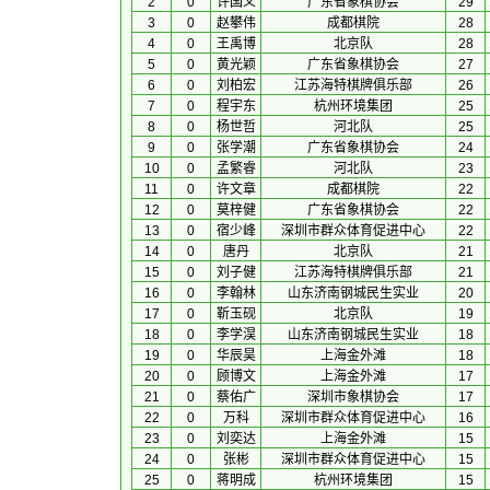
2
0
许国义
广东省象棋协会
29
3
0
赵攀伟
成都棋院
28
4
0
王禹博
北京队
28
5
0
黄光颖
广东省象棋协会
27
6
0
刘柏宏
江苏海特棋牌俱乐部
26
7
0
程宇东
杭州环境集团
25
8
0
杨世哲
河北队
25
9
0
张学潮
广东省象棋协会
24
10
0
孟繁睿
河北队
23
11
0
许文章
成都棋院
22
12
0
莫梓健
广东省象棋协会
22
13
0
宿少峰
深圳市群众体育促进中心
22
14
0
唐丹
北京队
21
15
0
刘子健
江苏海特棋牌俱乐部
21
16
0
李翰林
山东济南钢城民生实业
20
17
0
靳玉砚
北京队
19
18
0
李学淏
山东济南钢城民生实业
18
19
0
华辰昊
上海金外滩
18
20
0
顾博文
上海金外滩
17
21
0
蔡佑广
深圳市象棋协会
17
22
0
万科
深圳市群众体育促进中心
16
23
0
刘奕达
上海金外滩
15
24
0
张彬
深圳市群众体育促进中心
15
25
0
蒋明成
杭州环境集团
15