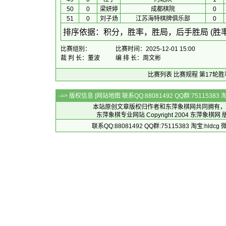
50
0
梁妍婷
成都棋院
0
51
0
刘子炀
江苏海特棋牌俱乐部
0
 排序依据：积分，胜率，胜局，后手胜局 (胜
比赛组别：
比赛时间：2025-12-01 15:00
裁 判 长：董波
编 排 长：周文彬
比赛列表
比赛规程
第17轮胜
-=> 版权信息 [
网站地图
联系QQ:88081492 QQ群:7511538
本站原创文章版权归作者和
东萍象棋网
共同拥有，
东萍象棋专业网站 Copyright 2004
东萍象棋网
版
联系QQ:88081492 QQ群:75115383 淘宝:h