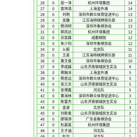
26
0
茹一淳
杭州环境集团
14
27
0
袁玮浩
上海金外滩
14
28
0
刘明
深圳市群众体育促进中心
13
29
0
吴魏
江苏海特棋牌俱乐部
13
30
0
杨鸿轲
深圳市象棋协会
13
31
0
郭凤达
杭州环境集团
12
32
0
苏奕霖
成都棋院
12
33
0
朱少钧
深圳市象棋协会
12
34
0
么毅
北京队
11
35
0
王昊
江苏海特棋牌俱乐部
11
36
0
黄文俊
深圳市象棋协会
10
37
0
李成蹊
山东济南钢城民生实业
9
38
0
蒋融冰
上海金外滩
5
39
0
杨思远
深圳市群众体育促进中心
5
40
0
张兰天
山东济南钢城民生实业
5
41
0
张博嘉
河北队
5
42
0
黄海林
深圳市群众体育促进中心
3
43
0
陈富杰
山东济南钢城民生实业
3
44
0
金波
北京队
3
45
0
刘新奥
山东济南钢城民生实业
2
46
0
廖锦添
广东省象棋协会
1
47
0
杜晨昊
杭州环境集团
1
48
0
王子涵
河北队
1
49
0
杜宁
河北队
1