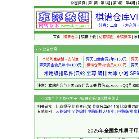
杂志首页
|
第1期
|
第2期
|
第3期
|
第4期
|
棋谱仓库V
注意：二合一卡为充值卡
首页
|
棋谱仓库
|
棋谱下载
|
动态棋盘
|
象棋赛事
|
象
-=>
公告信息
本站淘宝店铺 - 支付宝
弈天白金会员2年=150元
弈天
弈天黄金会员年卡=100元
棋谱仓库vip会员=100元
弈天
常用编排软件(云蛇 至尊 编排大师 小河 S
注意：本站内容与下面百度广告无关 微信:dpxqcom QQ号:88081
-=> 2025年全国象棋男子
相关链接：
比赛规程
比赛资讯
(5)
参赛名单
(56.10)
比赛棋谱
(5
其他组别：
云蛇编排
至尊编排
电脑编排大师
小河棋院编排
象
2025年全国象棋男子