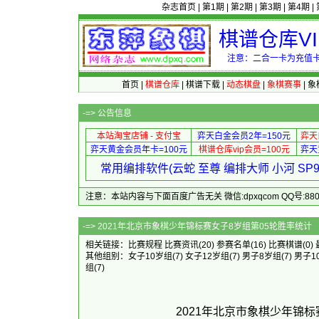
杂志首页
|
第1期
|
第2期
|
第3期
|
第4期
|
棋谱仓库V
注意：二合一卡为充值卡
首页
|
棋谱仓库
|
棋谱下载
|
动态棋盘
|
象棋赛事
|
象
-=>
公告信息
本站淘宝店铺 - 支付宝
弈天白金会员2年=150元
弈天
弈天黄金会员年卡=100元
棋谱仓库vip会员=100元
弈天
常用编排软件(云蛇 至尊 编排大师 小河 S
注意：本站内容与下面百度广告无关 微信:dpxqcom QQ号:88081
-=> 2021年北京市象棋少年锦标
相关链接：
比赛规程
比赛资讯
(20)
参赛名单
(16)
比赛棋谱
(0)
其他组别：
女子10岁组
(7)
女子12岁组
(7)
男子8岁组
(7)
男子1
组
(7)
2021年北京市象棋少年锦标