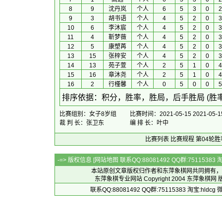
8
9
沈丹岚
个人
6
5
3
0
2
9
3
胡书语
个人
4
5
2
0
3
10
6
李沐宸
个人
4
5
2
0
3
11
4
靳梦薇
个人
4
5
2
0
3
12
5
康塑苒
个人
4
5
2
0
3
13
15
张梓安
个人
4
5
2
0
3
14
13
苑子萱
个人
2
5
1
0
4
15
16
章沐尧
个人
2
5
1
0
4
16
2
行槿馨
个人
0
5
0
0
5
 排序依据：积分，胜率，胜局，后手胜局 (胜
比赛组别：女子8岁组
比赛时间：2021-05-15 2021-05-1
裁 判 长：张卫东
编 排 长：叶中
比赛列表
比赛规程
第04轮胜
-=> 版权信息 [
网站地图
联系QQ:88081492 QQ群:7511538
本站原创文章版权归作者和
东萍象棋网
共同拥有，
东萍象棋专业网站 Copyright 2004
东萍象棋网
版
联系QQ:88081492 QQ群:75115383 淘宝:h