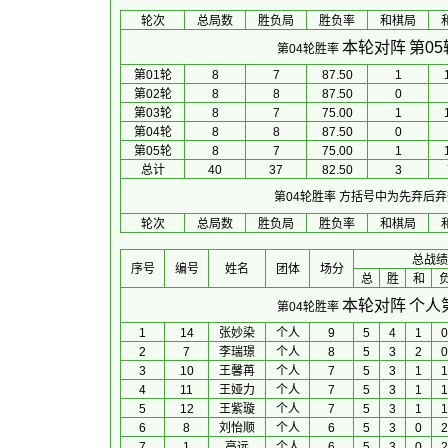
轮次
总局数
胜负局
胜负率
和棋局
本轮对阵
第0
第04轮胜率
第01轮
8
7
87.50
1
第02轮
8
8
87.50
0
第03轮
8
7
75.00
1
第04轮
8
8
87.50
0
第05轮
8
7
75.00
1
总计
40
37
82.50
3
第04轮胜率
方括号中为先弃后弃
轮次
总局数
胜负局
胜负率
和棋局
总战绩
序号
编号
姓名
团体
场分
总
胜
和
本轮对阵
个人
第04轮胜率
1
14
张妙染
个人
9
5
4
1
0
2
7
李瑞璟
个人
8
5
3
2
0
3
10
王馨苒
个人
7
5
3
1
1
4
11
王娅力
个人
7
5
3
1
1
5
12
王紫璇
个人
7
5
3
1
1
6
8
刘怡顺
个人
6
5
3
0
2
7
1
高远
个人
6
5
3
0
2