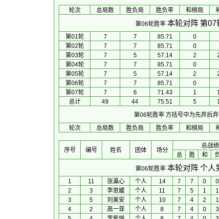
轮次
总局数
胜负局
胜负率
和棋局
本轮对阵
第0
第06轮胜率
第01轮
7
7
85.71
0
第02轮
7
7
85.71
0
第03轮
7
5
57.14
2
第04轮
7
7
85.71
0
第05轮
7
5
57.14
2
第06轮
7
7
85.71
0
第07轮
7
6
71.43
1
总计
49
44
75.51
5
第06轮胜率
方括号中为先弃后弃
轮次
总局数
胜负局
胜负率
和棋局
总战绩
序号
编号
姓名
团体
场分
总
胜
和
本轮对阵
个人
第06轮胜率
1
11
张瀛心
个人
14
7
7
0
0
2
3
李思媛
个人
11
7
5
1
1
3
5
刘美安
个人
10
7
4
2
1
4
2
高一菲
个人
8
7
4
0
3
5
4
李紫悦
个人
8
7
4
0
3