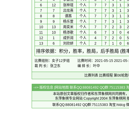
6
12
张梓瑄
个人
7
7
3
1
3
7
7
吕炫熹
个人
7
7
3
1
3
8
8
谭茜
个人
7
7
3
1
3
9
9
杨乐萱
个人
7
7
3
1
3
10
13
周奕米
个人
7
7
2
3
2
11
10
杨添歌
个人
6
7
3
0
4
12
1
成忻润
个人
4
7
2
0
5
13
6
刘欣妍
个人
2
7
1
0
6
 排序依据：积分，胜率，胜局，后手胜局 (胜
比赛组别：女子12岁组
比赛时间：2021-05-15 2021-05-
裁 判 长：张卫东
编 排 长：叶中
比赛列表
比赛规程
第06轮胜
-=> 版权信息 [
网站地图
联系QQ:88081492 QQ群:7511538
本站原创文章版权归作者和
东萍象棋网
共同拥有，
东萍象棋专业网站 Copyright 2004
东萍象棋网
版
联系QQ:88081492 QQ群:75115383 淘宝:h