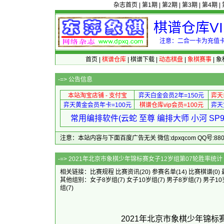
杂志首页
|
第1期
|
第2期
|
第3期
|
第4期
|
棋谱仓库V
注意：二合一卡为充值卡
首页
|
棋谱仓库
|
棋谱下载
|
动态棋盘
|
象棋赛事
|
象
-=>
公告信息
本站淘宝店铺 - 支付宝
弈天白金会员2年=150元
弈天
弈天黄金会员年卡=100元
棋谱仓库vip会员=100元
弈天
常用编排软件(云蛇 至尊 编排大师 小河 S
注意：本站内容与下面百度广告无关 微信:dpxqcom QQ号:88081
-=> 2021年北京市象棋少年锦标
相关链接：
比赛规程
比赛资讯
(20)
参赛名单
(14)
比赛棋谱
(0)
其他组别：
女子8岁组
(7)
女子10岁组
(7)
男子8岁组
(7)
男子10
组
(7)
2021年北京市象棋少年锦标