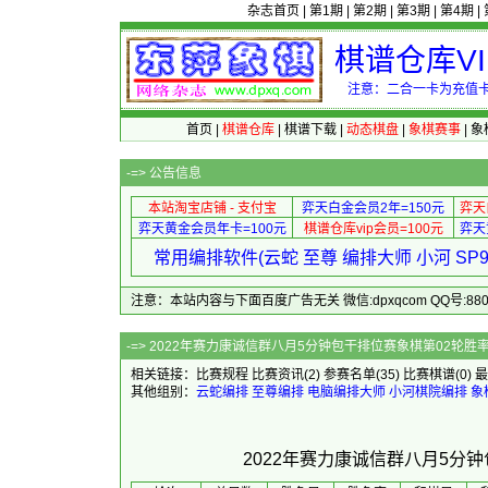
杂志首页
|
第1期
|
第2期
|
第3期
|
第4期
|
棋谱仓库V
注意：二合一卡为充值卡
首页
|
棋谱仓库
|
棋谱下载
|
动态棋盘
|
象棋赛事
|
象
-=>
公告信息
本站淘宝店铺 - 支付宝
弈天白金会员2年=150元
弈天
弈天黄金会员年卡=100元
棋谱仓库vip会员=100元
弈天
常用编排软件(云蛇 至尊 编排大师 小河 S
注意：本站内容与下面百度广告无关 微信:dpxqcom QQ号:88081
-=> 2022年赛力康诚信群八月5分
相关链接：
比赛规程
比赛资讯
(2)
参赛名单
(35)
比赛棋谱
(0)
最
其他组别：
云蛇编排
至尊编排
电脑编排大师
小河棋院编排
象
2022年赛力康诚信群八月5分钟