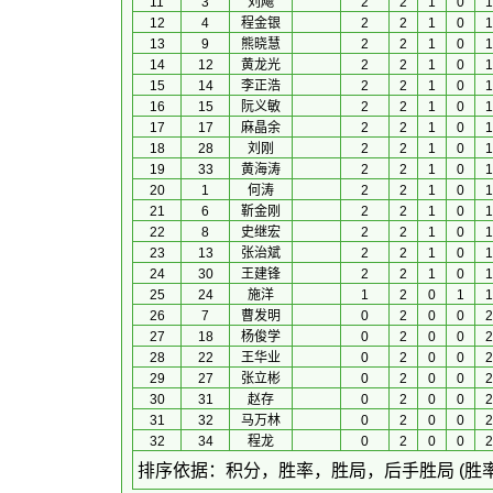
11
3
刘飚
2
2
1
0
1
12
4
程金银
2
2
1
0
1
13
9
熊晓慧
2
2
1
0
1
14
12
黄龙光
2
2
1
0
1
15
14
李正浩
2
2
1
0
1
16
15
阮义敏
2
2
1
0
1
17
17
麻晶余
2
2
1
0
1
18
28
刘刚
2
2
1
0
1
19
33
黄海涛
2
2
1
0
1
20
1
何涛
2
2
1
0
1
21
6
靳金刚
2
2
1
0
1
22
8
史继宏
2
2
1
0
1
23
13
张治斌
2
2
1
0
1
24
30
王建锋
2
2
1
0
1
25
24
施洋
1
2
0
1
1
26
7
曹发明
0
2
0
0
2
27
18
杨俊学
0
2
0
0
2
28
22
王华业
0
2
0
0
2
29
27
张立彬
0
2
0
0
2
30
31
赵存
0
2
0
0
2
31
32
马万林
0
2
0
0
2
32
34
程龙
0
2
0
0
2
 排序依据：积分，胜率，胜局，后手胜局 (胜