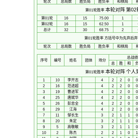
轮次
总局数
胜负局
胜负率
和棋局
本轮对阵
第0
第01轮胜率
第01轮
16
15
75.00
1
第02轮
16
15
62.50
1
总计
32
30
68.75
2
第01轮胜率
方括号中为先弃后弃
轮次
总局数
胜负局
胜负率
和棋局
总战绩
序号
编号
姓名
团体
场分
总
胜
和
本轮对阵
个人
第01轮胜率
1
10
李开志
4
2
2
0
0
2
16
范进超
4
2
2
0
0
3
19
曹进军
4
2
2
0
0
4
25
唐斌华
4
2
2
0
0
5
26
彭忠全
4
2
2
0
0
6
29
江海
4
2
2
0
0
7
11
邹长生
3
2
1
1
0
8
20
朱定
3
2
1
1
0
9
5
高敬敏
3
2
1
1
0
10
2
陈杰
2
2
1
0
1