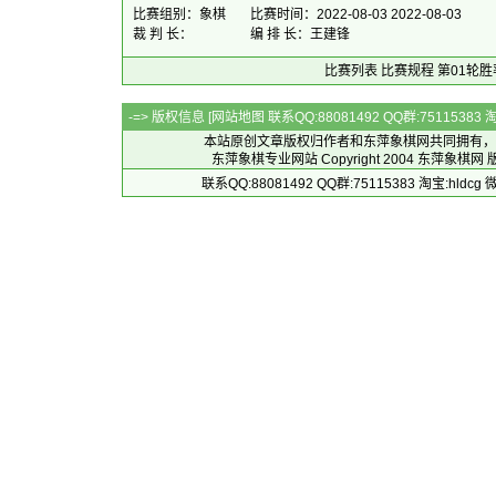
比赛组别：象棋
比赛时间：2022-08-03 2022-08-03
裁 判 长：
编 排 长：王建锋
比赛列表
比赛规程
第01轮胜
-=> 版权信息 [
网站地图
联系QQ:88081492 QQ群:7511538
本站原创文章版权归作者和
东萍象棋网
共同拥有，
东萍象棋专业网站 Copyright 2004
东萍象棋网
版
联系QQ:88081492 QQ群:75115383 淘宝:h