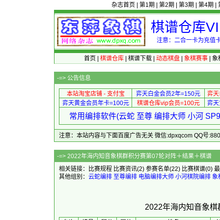
杂志首页
|
第1期
|
第2期
|
第3期
|
第4期
|
棋谱仓库V
注意：二合一卡为充值卡
首页
|
棋谱仓库
|
棋谱下载
|
动态棋盘
|
象棋赛事
|
象
-=>
公告信息
本站淘宝店铺 - 支付宝
弈天白金会员2年=150元
弈天
弈天黄金会员年卡=100元
棋谱仓库vip会员=100元
弈天
常用编排软件(云蛇 至尊 编排大师 小河 S
注意：本站内容与下面百度广告无关 微信:dpxqcom QQ号:88081
-=> 2022年海内知音象棋群积
相关链接：
比赛规程
比赛资讯
(2)
参赛名单
(22)
比赛棋谱
(0)
最
其他组别：
云蛇编排
至尊编排
电脑编排大师
小河棋院编排
象
2022年海内知音象