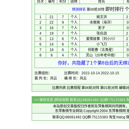
台次
编号
积分
团体
 姓名 
 
即时排行
个
预测排名
第06轮对阵
1
21
7
个人
姚文洪
2
2
22
9
个人
冰墩墩（海洋）
0
3
16
7
个人
影子
0
4
19
7
个人
张应战
2
5
13
6
个人
爱情故事（刘小川）
2
6
14
6
个人
小飞刀
1
7
18
6
个人
何乾春（五角星）
0
8
8
4
个人
灵山（20年老中炮）
0
你好，共隐藏了1个第8台后的无棋谱
比赛组别：
比赛时间：2022-10-14 2022-10-15
裁 判 长：风云
编 排 长：风云
比赛列表
比赛规程
第06轮对阵
第01轮对阵
编辑
-=> 版权信息 [
网站地图
联系QQ:88081492 QQ群:7511538
本站原创文章版权归作者和
东萍象棋网
共同拥有，
东萍象棋专业网站 Copyright 2004
东萍象棋网
版
联系QQ:88081492 QQ群:75115383 淘宝:h