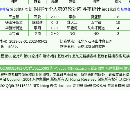
团体
 姓名 
 结果 
 姓名 
团体
积分
即时排行
个人第07轮对阵
胜率统计
测排名
第06轮对阵
第01轮对阵
切换
五宝镇
石爱
2 + 0
李翀
复盛镇
8
铁山坪街道
陈帮建
0 - 2
魏大江
五宝镇
10
华新街街道
李阳
0 - 2
邓艳梅
铁山坪街道
4
五宝镇
李杰
2 + 0
NO
NO
2
间：2023-03-01 2023-03-02
比赛地点：江北区石子山体育公园
排 长：王钊远
软件资料：云蛇比赛编排软件
规程
第06轮对阵
第01轮对阵
编辑对阵
复制对阵
复制无链接表格
复制有链接表格
切换
Q:88081492 QQ群:75115383 淘宝:hldcg 微信:dpxqcom 新浪微博:东萍象棋网
版权归作者和
东萍象棋网
共同拥有，文章可自由转载，特别声明的除外，转载文章时请
Copyright 2004
东萍象棋网
版权所有 All Rights Reserved 保留所有权利 辽ICP
492 QQ群:75115383 淘宝:hldcg 微信:dpxqcom 新浪微博=微信公众号:东萍象棋网