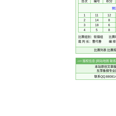
台次
编号
积分
预
1
11
12
2
14
8
3
18
6
4
5
8
比赛组别：街镇组
比赛时
裁 判 长：曹代春
编 
比赛列表
比赛
-=> 版权信息 [
网站地图
联系Q
本站原创文章
东萍象棋专业网站 
联系QQ:88081