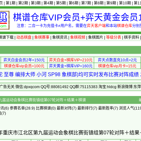
页
|
第1期
|
第2期
|
第3期
|
第4期
|
第5期
|
第6期
|
第7期
|
第8期
|
第9期
|
第10期
|
第1
棋谱仓库VIP会员+弈天黄金会员1
注意：二合一卡为充值卡≠用户名，需要在
弈天客户端
和本站
棋谱仓库
分别
棋谱下载
|
动态棋盘
|
象棋赛事
|
象棋资讯
|
象棋视频
|
象棋图片
|
等级分表
|
棋手资料
弈天白金会员2年=150元
弈天白金+棋库VIP=210元
弈天点数直充10点=2元
棋谱仓库vip会员=100元
弈天黄金+棋库VIP=160元
棋谱仓库vip月卡=15元
 至尊 编排大师 小河 SP98 象棋部)均可实时发布比赛对阵成
 微信:dpxqcom QQ号:88081492 QQ群:75115383 淘宝:hldcg 新浪微博:
庆市江北区第九届运动会象棋比赛街镇组第07轮对阵＋结果＋棋谱
资讯
(6)
参赛名单
(28.9)
比赛棋谱
(0)
最新对阵
(7)
最新排行
(7)
最新胜率
(7) 浏览人气(119
组
(7)
23年重庆市江北区第九届运动会象棋比赛街镇组第07轮对阵＋结果