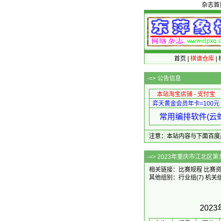
杂志首
首页
|
棋谱仓库
|
-=>
公告信息
本站淘宝店铺 - 支付宝
弈天黄金会员年卡=100元
常用编排软件(云蛇
注意：本站内容与下面百度广告无关
-=> 2023年重
相关链接：
比赛规程
比赛
其他组别：
行业组
(7)
机关
20