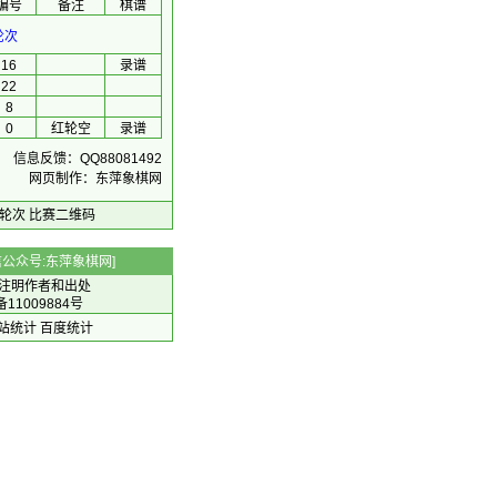
编号
备注
棋谱
轮次
16
录谱
22
8
0
红轮空
录谱
信息反馈：QQ88081492
网页制作：东萍象棋网
轮次
比赛二维码
 微信公众号:东萍象棋网]
注明作者和出处
备11009884号
 网站统计
百度统计