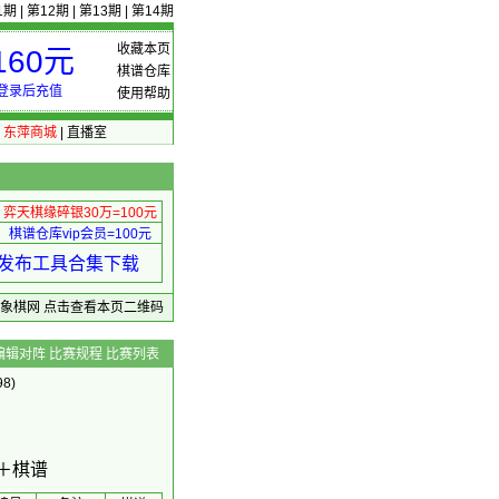
1期
|
第12期
|
第13期
|
第14期
收藏本页
60元
棋谱仓库
登录后充值
使用帮助
|
东萍商城
|
直播室
弈天棋缘碎银30万=100元
棋谱仓库vip会员=100元
绩 发布工具合集下载
东萍象棋网
点击查看本页二维码
编辑对阵
比赛规程
比赛列表
8)
＋棋谱