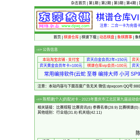
杂志首页
|
第1期
|
第2期
|
第3期
|
第4期
|
棋谱仓库V
注意：二合一卡为充值卡
首页
|
棋谱仓库
|
棋谱下载
|
动态棋盘
|
象棋赛事
|
象
-=>
公告信息
本站淘宝店铺 - 支付宝
弈天白金会员2年=150元
弈天
弈天黄金会员年卡=100元
棋谱仓库vip会员=100元
弈天
常用编排软件(云蛇 至尊 编排大师 小河 S
注意：本站内容与下面百度广告无关 微信:dpxqcom QQ号:88081
-=> 陈帮建[个人]的配对卡 - 2023年重
相关链接：
比赛规程
比赛资讯
(6)
参赛名单
(28.9)
比赛棋谱
(0)
其他组别：
行业组
(31.8)
机关组
(42.11)