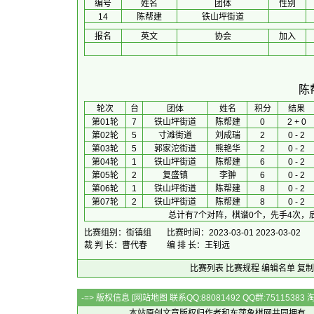
编号
姓名
团体
性别
14
陈帮建
铁山坪街道
报名
英文
协会
加入
陈
 轮次 
台
团体
 姓名 
积分
 结果 
第01轮
7
铁山坪街道
陈帮建
0
2 + 0
第02轮
5
寸滩街道
刘成瑞
2
0 - 2
第03轮
5
郭家沱街道
熊艳华
2
0 - 2
第04轮
1
铁山坪街道
陈帮建
6
0 - 2
第05轮
2
复盛镇
李翀
6
0 - 2
第06轮
1
铁山坪街道
陈帮建
8
0 - 2
第07轮
2
铁山坪街道
陈帮建
8
0 - 2
总计有7个对阵，棋谱0个，先手4次，
比赛组别：街镇组
比赛时间：2023-03-01 2023-03-02
裁 判 长：曹代春
编 排 长：王钊远
比赛列表
比赛规程
编辑名单
复制
-=> 版权信息 [
网站地图
联系QQ:88081492 QQ群:7511538
本站原创文章版权归作者和
东萍象棋网
共同拥有，