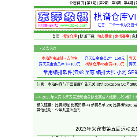
杂志首页
|
第1期
|
第2期
|
第3期
|
第4期
|
棋谱仓库V
注意：二合一卡为充值卡
首页
|
棋谱仓库
|
棋谱下载
|
动态棋盘
|
象棋赛事
|
象
-=>
公告信息
本站淘宝店铺 - 支付宝
弈天白金会员2年=150元
弈天
弈天黄金会员年卡=100元
棋谱仓库vip会员=100元
弈天
常用编排软件(云蛇 至尊 编排大师 小河 S
注意：本站内容与下面百度广告无关 微信:dpxqcom QQ号:88081
-=> 2023年来宾市第五屇运动会象棋
相关链接：
比赛规程
比赛资讯
(4)
参赛名单
(28)
比赛棋谱
(0)
最
其他组别：
少年儿童B组
(7)
2023年来宾市第五屇运动