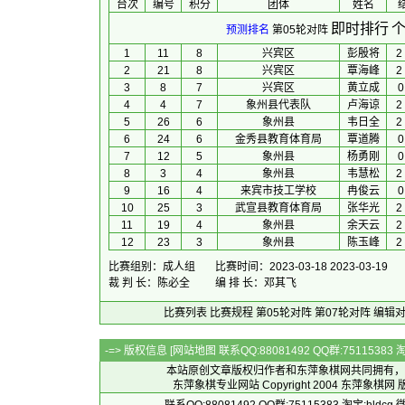
台次
编号
积分
团体
 姓名 
 
即时排行
个
预测排名
第05轮对阵
1
11
8
兴宾区
彭殷将
2
2
21
8
兴宾区
覃海峰
2
3
8
7
兴宾区
黄立成
0
4
4
7
象州县代表队
卢海谅
2
5
26
6
象州县
韦日全
2
6
24
6
金秀县教育体育局
覃道腾
0
7
12
5
象州县
杨勇刚
0
8
3
4
象州县
韦慧松
2
9
16
4
来宾市技工学校
冉俊云
0
10
25
3
武宣县教育体育局
张华光
2
11
19
4
象州县
余天云
2
12
23
3
象州县
陈玉峰
2
比赛组别：成人组
比赛时间：2023-03-18 2023-03-19
裁 判 长：陈必全
编 排 长：邓其飞
比赛列表
比赛规程
第05轮对阵
第07轮对阵
编辑
-=> 版权信息 [
网站地图
联系QQ:88081492 QQ群:7511538
本站原创文章版权归作者和
东萍象棋网
共同拥有，
东萍象棋专业网站 Copyright 2004
东萍象棋网
版