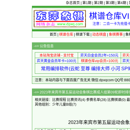
杂志首页
|
第1期
|
第2期
|
第3期
|
第4期
|
棋谱仓库V
注意：二合一卡为充值卡
首页
|
棋谱仓库
|
棋谱下载
|
动态棋盘
|
象棋赛事
|
象
-=>
公告信息
本站淘宝店铺 - 支付宝
弈天白金会员2年=150元
弈天
弈天黄金会员年卡=100元
棋谱仓库vip会员=100元
弈天
常用编排软件(云蛇 至尊 编排大师 小河 S
注意：本站内容与下面百度广告无关 微信:dpxqcom QQ号:88081
-=> 2023年来宾市第五屇运动会
相关链接：
比赛规程
比赛资讯
(4)
参赛名单
(28)
比赛棋谱
(0)
最
其他组别：
少年儿童B组
(7)
2023年来宾市第五屇运动会象