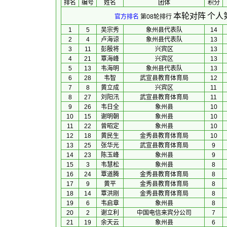
排名
编号
姓名
团体
积分
本轮对阵
个人
官方排名
第08轮排行
1
5
吴宗秀
象州县代表队
14
2
4
卢海谅
象州县代表队
13
3
11
彭殷将
兴宾区
13
4
21
覃海峰
兴宾区
13
5
13
韦海明
象州县代表队
13
6
28
韦智
武宣县教育体育局
12
7
8
黄立成
兴宾区
11
8
27
刘阳汛
武宣县教育体育局
11
9
26
韦日全
象州县
10
10
15
谢明朝
象州县
10
11
22
曾昭定
象州县
10
12
18
黄民生
金秀县教育体育局
10
13
25
张华光
武宣县教育体育局
9
14
23
陈玉峰
象州县
9
15
3
韦慧松
象州县
8
16
24
覃道腾
金秀县教育体育局
8
17
9
黄平
金秀县教育体育局
8
18
14
覃洪刚
金秀县教育体育局
8
19
6
韦启章
象州县
8
20
2
谢立利
中国电信来宾分公司
7
21
19
余天云
象州县
6