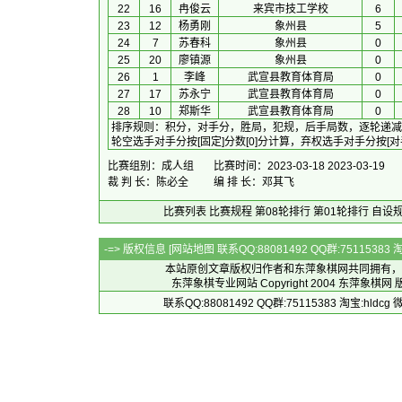
22
16
冉俊云
来宾市技工学校
6
23
12
杨勇刚
象州县
5
24
7
苏春科
象州县
0
25
20
廖镇源
象州县
0
26
1
李峰
武宣县教育体育局
0
27
17
苏永宁
武宣县教育体育局
0
28
10
郑斯华
武宣县教育体育局
0
排序规则
：
积分，对手分，胜局，犯规，后手局数，逐轮递减
轮空选手对手分按[固定]分数[0]分计算，弃权选手对手分按[
比赛组别：成人组
比赛时间：2023-03-18 2023-03-19
裁 判 长：陈必全
编 排 长：邓其飞
比赛列表
比赛规程
第08轮排行
第01轮排行
自设
-=> 版权信息 [
网站地图
联系QQ:88081492 QQ群:7511538
本站原创文章版权归作者和
东萍象棋网
共同拥有，
东萍象棋专业网站 Copyright 2004
东萍象棋网
版
联系QQ:88081492 QQ群:75115383 淘宝:h