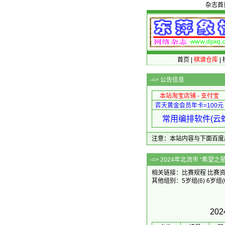
杂志首
首页
|
棋谱仓库
|
-=>
公告信息
本站淘宝店铺 - 支付宝
弈天黄金会员年卡=100元
常用编排软件(云蛇
注意：本站内容与下面百度广告无关
-=> 2024年北
相关链接：
比赛规程
比赛
其他组别：
5岁组
(6)
6岁组
(
20