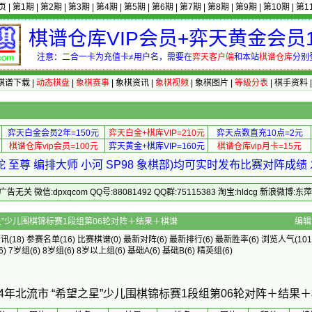
页
|
第1期
|
第2期
|
第3期
|
第4期
|
第5期
|
第6期
|
第7期
|
第8期
|
第9期
|
第10期
|
第1
棋谱仓库VIP会员+弈天黄金会员1
注意：二合一卡为充值卡≠用户名，需要在
弈天客户端
和本站
棋谱仓库
分别
棋谱下载
|
动态棋盘
|
象棋赛事
|
象棋资讯
|
象棋视频
|
象棋图片
|
等级分表
|
棋手资料
弈天白金会员2年=150元
弈天白金+棋库VIP=210元
弈天点数直充10点=2元
棋谱仓库vip会员=100元
弈天黄金+棋库VIP=160元
棋谱仓库vip月卡=15元
 至尊 编排大师 小河 SP98 象棋部)均可实时发布比赛对阵成
 微信:dpxqcom QQ号:88081492 QQ群:75115383 淘宝:hldcg 新浪微博:
流市 “希望之星”少儿围棋锦标赛1段组第06轮对阵＋结果＋棋谱
编辑
资讯
(18)
参赛名单
(16)
比赛棋谱
(0)
最新对阵
(6)
最新排行
(6)
最新胜率
(6) 浏览人气(101
6)
7岁组
(6)
8岁组
(6)
8岁以上组
(6)
基础A
(6)
基础B
(6)
精英组
(6)
24年北流市 “希望之星”少儿围棋锦标赛1段组第06轮对阵＋结果