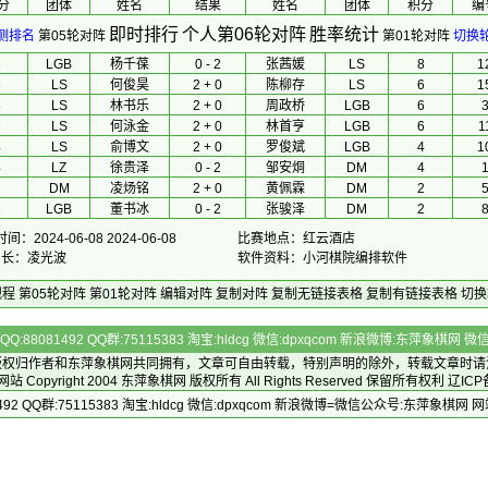
分
团体
 姓名 
 结果 
 姓名 
团体
积分
编
即时排行
个人第06轮对阵
胜率统计
测排名
第05轮对阵
第01轮对阵
切换
8
LGB
杨千葆
0 - 2
张茜媛
LS
8
1
8
LS
何俊昊
2 + 0
陈柳存
LS
6
1
8
LS
林书乐
2 + 0
周政桥
LGB
6
6
LS
何泳金
2 + 0
林首亨
LGB
6
1
4
LS
俞博文
2 + 0
罗俊斌
LGB
4
1
4
LZ
徐贵泽
0 - 2
邹安烔
DM
4
2
DM
凌炀铭
2 + 0
黄佩霖
DM
2
2
LGB
董书冰
0 - 2
张骏泽
DM
2
间：2024-06-08 2024-06-08
比赛地点：红云酒店
排 长：凌光波
软件资料：小河棋院编排软件
规程
第05轮对阵
第01轮对阵
编辑对阵
复制对阵
复制无链接表格
复制有链接表格
切换
Q:88081492 QQ群:75115383 淘宝:hldcg 微信:dpxqcom 新浪微博:东萍象棋网
版权归作者和
东萍象棋网
共同拥有，文章可自由转载，特别声明的除外，转载文章时请
Copyright 2004
东萍象棋网
版权所有 All Rights Reserved 保留所有权利 辽ICP
492 QQ群:75115383 淘宝:hldcg 微信:dpxqcom 新浪微博=微信公众号:东萍象棋网