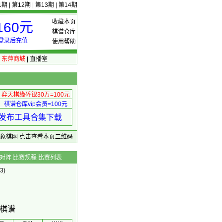
1期
|
第12期
|
第13期
|
第14期
收藏本页
60元
棋谱仓库
登录后充值
使用帮助
|
东萍商城
|
直播室
弈天棋缘碎银30万=100元
棋谱仓库vip会员=100元
绩 发布工具合集下载
东萍象棋网
点击查看本页二维码
对阵
比赛规程
比赛列表
3)
＋棋谱