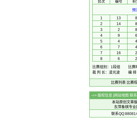
台次
编号
积
预
1
13
2
14
3
2
4
9
5
4
6
7
7
16
8
6
比赛组别：1段组
比赛时
裁 判 长：凌光波
编 
比赛列表
比赛
-=> 版权信息 [
网站地图
联系Q
本站原创文章
东萍象棋专业网站 
联系QQ:88081