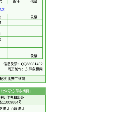
号
备注
棋谱
轮次
2
录谱
5
3
1
0
1
5
8
录谱
信息反馈：QQ88081492
网页制作：东萍象棋网
轮次
比赛二维码
 微信公众号:东萍象棋网]
注明作者和出处
备11009884号
 网站统计
百度统计