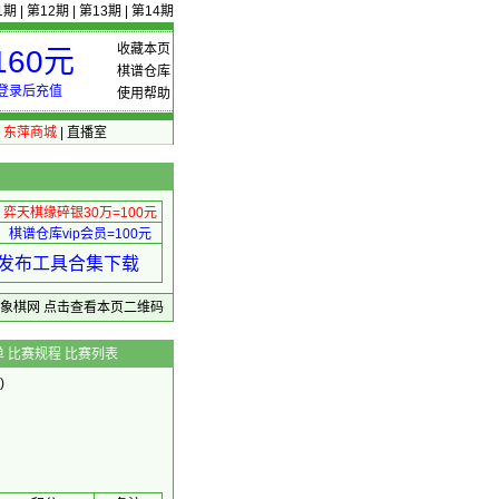
1期
|
第12期
|
第13期
|
第14期
收藏本页
60元
棋谱仓库
登录后充值
使用帮助
|
东萍商城
|
直播室
弈天棋缘碎银30万=100元
棋谱仓库vip会员=100元
绩 发布工具合集下载
东萍象棋网
点击查看本页二维码
单
比赛规程
比赛列表
)