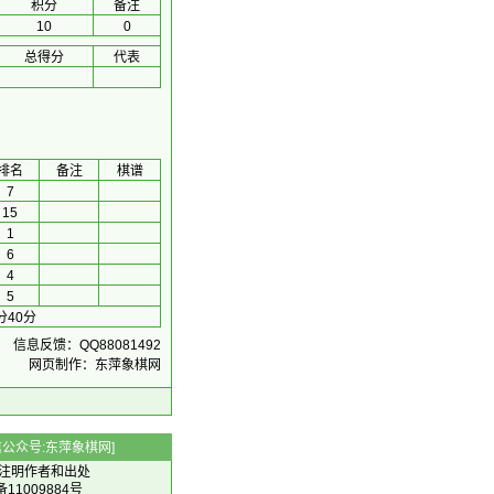
积分
备注
10
0
总得分
代表
排名
备注
棋谱
7
15
1
6
4
5
分40分
信息反馈：QQ88081492
网页制作：东萍象棋网
 微信公众号:东萍象棋网]
注明作者和出处
备11009884号