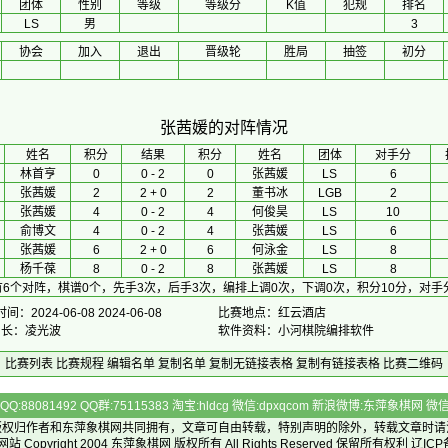
团体
性别
等级
等级分
K值
犯规
排名
LS
男
3
协会
加入
退出
晋级轮
胜局
抽签
初分
张茜媛的对阵情况
 姓名 
积分
 结果 
积分
 姓名 
团体
对手分
林首亨
0
0 - 2
0
张茜媛
LS
6
张茜媛
2
2 + 0
2
董书冰
LGB
2
张茜媛
4
0 - 2
4
何俊昊
LS
10
俞博文
4
0 - 2
4
张茜媛
LS
6
张茜媛
6
2 + 0
6
何泳金
LS
8
杨千葆
8
0 - 2
8
张茜媛
LS
8
6个对阵，棋谱0个，先手3次，后手3次，编排上调0次，下调0次，积分10分，对手
间：2024-06-08 2024-06-08
比赛地点：红云酒店
排 长：凌光波
软件资料：小河棋院编排软件
比赛列表
比赛规程
编辑名单
复制名单
复制无链接表格
复制有链接表格
比赛二维码
Q:88081492 QQ群:75115383 淘宝:hldcg 微信:dpxqcom 新浪微博:东萍象棋网
版权归作者和
东萍象棋网
共同拥有，文章可自由转载，特别声明的除外，转载文章时请
Copyright 2004
东萍象棋网
版权所有 All Rights Reserved 保留所有权利 辽ICP