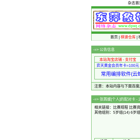
杂志首
首页
|
棋谱仓库
|
-=>
公告信息
本站淘宝店铺 - 支付宝
弈天黄金会员年卡=100元
常用编排软件(云蛇
注意：本站内容与下面百度广告无关
-=> 张茜媛[个人]
相关链接：
比赛规程
比赛
其他组别：
5岁组
(14)
6岁