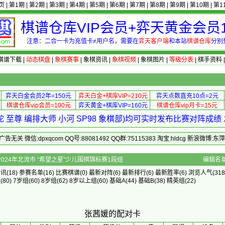
页
|
第1期
|
第2期
|
第3期
|
第4期
|
第5期
|
第6期
|
第7期
|
第8期
|
第9期
|
第10期
|
第1
棋谱仓库VIP会员+弈天黄金会员1
注意：二合一卡为充值卡≠用户名，需要在
弈天客户端
和本站
棋谱仓库
分别
棋谱下载
|
动态棋盘
|
象棋赛事
|
象棋资讯
|
象棋视频
|
象棋图片
|
等级分表
|
棋手资料
弈天白金会员2年=150元
弈天白金+棋库VIP=210元
弈天点数直充10点=2元
棋谱仓库vip会员=100元
弈天黄金+棋库VIP=160元
棋谱仓库vip月卡=15元
 至尊 编排大师 小河 SP98 象棋部)均可实时发布比赛对阵成
 微信:dpxqcom QQ号:88081492 QQ群:75115383 淘宝:hldcg 新浪微博:
的配对卡 - 2024年北流市 “希望之星”少儿围棋锦标赛1段组
编辑名
资讯
(18)
参赛名单
(16)
比赛棋谱
(0)
最新对阵
(6)
最新排行
(6)
最新胜率
(6) 浏览人气(318
组
(80)
7岁组
(60)
8岁组
(62)
8岁以上组
(60)
基础A
(44)
基础B
(38)
精英组
(22)
张茜媛的配对卡