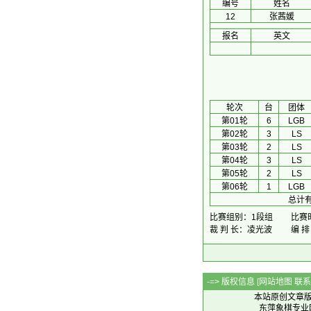
编号
姓名
12
张茜媛
报名
英文
 轮次 
台
团体
第01轮
6
LGB
第02轮
3
LS
第03轮
2
LS
第04轮
3
LS
第05轮
2
LS
第06轮
1
LGB
总计有
比赛组别：1段组
比赛时
裁 判 长：凌光波
编 
-=> 版权信息 [
网站地图
联系Q
本站原创文章
东萍象棋专业网站 