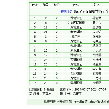
台次
编号
积分
团体
 姓名 
即时排行
个
预测排名
第02轮对阵
1
2
2
湖塘泊艺
杨清潇
2
8
2
令文国际围棋
周栩言
3
18
2
湖塘泊艺
董璟睿
4
21
2
春芽棋院
朱思诺
5
3
1
启明星
张景洲
6
6
1
湖塘泊艺
何致远
7
12
1
金坛棋院
杨承岳
8
16
1
湖塘泊艺
丁伊涵
9
19
1
湖塘泊艺
徐婧娴
10
24
1
弈智围棋
褚梓轩
11
26
1
湖塘泊艺
陆嘉源
12
30
1
金沙棋院
李知言
13
14
0
金沙棋院
潘志豪
14
20
0
湖塘泊艺
王雨轩
15
28
0
清风围棋
沈偲阳
比赛组别：7-8级组
比赛时间：2024-07-07 2024-07-07
裁 判 长：范富友
编 排 长：冯正平
比赛列表
比赛规程
第02轮对阵
第04轮对阵
编辑