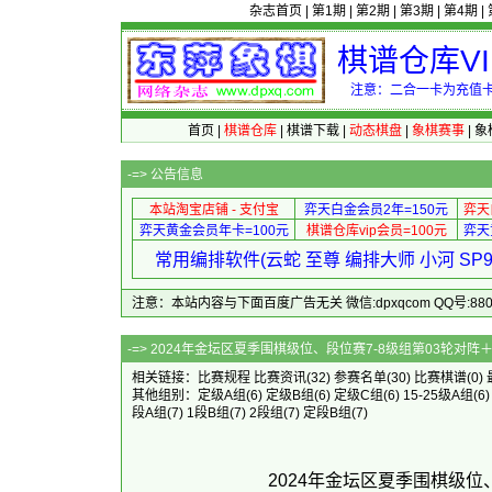
杂志首页
|
第1期
|
第2期
|
第3期
|
第4期
|
棋谱仓库V
注意：二合一卡为充值卡
首页
|
棋谱仓库
|
棋谱下载
|
动态棋盘
|
象棋赛事
|
象
-=>
公告信息
本站淘宝店铺 - 支付宝
弈天白金会员2年=150元
弈天
弈天黄金会员年卡=100元
棋谱仓库vip会员=100元
弈天
常用编排软件(云蛇 至尊 编排大师 小河 S
注意：本站内容与下面百度广告无关 微信:dpxqcom QQ号:88081
-=> 2024年金坛区夏季围棋级位、段位赛
相关链接：
比赛规程
比赛资讯
(32)
参赛名单
(30)
比赛棋谱
(0)
其他组别：
定级A组
(6)
定级B组
(6)
定级C组
(6)
15-25级A组
(6
段A组
(7)
1段B组
(7)
2段组
(7)
定段B组
(7)
2024年金坛区夏季围棋级位