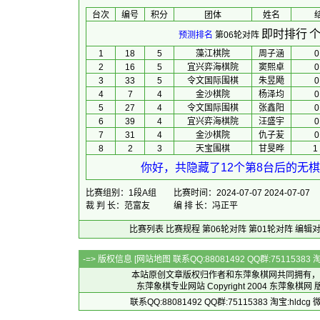
台次
编号
积分
团体
 姓名 
　 
即时排行
个
预测排名
第06轮对阵
1
18
5
藻江棋院
周子涵
0
2
16
5
宜兴弈海棋院
窦熙卓
0
3
33
5
令文国际围棋
朱昱飏
0
4
7
4
金沙棋院
杨泽均
0
5
27
4
令文国际围棋
张鑫阳
0
6
39
4
宜兴弈海棋院
汪盛宇
0
7
31
4
金沙棋院
仇子苃
0
8
2
3
天宝围棋
甘旻晔
1
你好，共隐藏了12个第8台后的无棋
比赛组别：1段A组
比赛时间：2024-07-07 2024-07-07
裁 判 长：范富友
编 排 长：冯正平
比赛列表
比赛规程
第06轮对阵
第01轮对阵
编辑
-=> 版权信息 [
网站地图
联系QQ:88081492 QQ群:7511538
本站原创文章版权归作者和
东萍象棋网
共同拥有，
东萍象棋专业网站 Copyright 2004
东萍象棋网
版
联系QQ:88081492 QQ群:75115383 淘宝:h