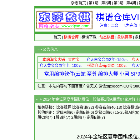
杂志首页
|
第1期
|
第2期
|
第3期
|
第4期
|
棋谱仓库V
注意：二合一卡为充值卡
首页
|
棋谱仓库
|
棋谱下载
|
动态棋盘
|
象棋赛事
|
象
-=>
公告信息
本站淘宝店铺 - 支付宝
弈天白金会员2年=150元
弈天
弈天黄金会员年卡=100元
棋谱仓库vip会员=100元
弈天
常用编排软件(云蛇 至尊 编排大师 小河 S
注意：本站内容与下面百度广告无关 微信:dpxqcom QQ号:88081
-=> 2024年金坛区夏季围棋级位、段位
相关链接：
比赛规程
比赛资讯
(32)
参赛名单
(40.13)
比赛棋谱
(
其他组别：
定级A组
(6)
定级B组
(6)
定级C组
(6)
15-25级A组
(6
段C组
(7)
1段B组
(7)
2段组
(7)
定段B组
(7)
2024年金坛区夏季围棋级位