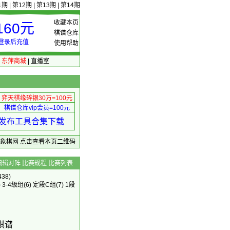
1期
|
第12期
|
第13期
|
第14期
收藏本页
60元
棋谱仓库
登录后充值
使用帮助
|
东萍商城
|
直播室
弈天棋缘碎银30万=100元
棋谱仓库vip会员=100元
绩 发布工具合集下载
东萍象棋网
点击查看本页二维码
编辑对阵
比赛规程
比赛列表
38)
)
3-4级组
(6)
定段C组
(7)
1段
棋谱