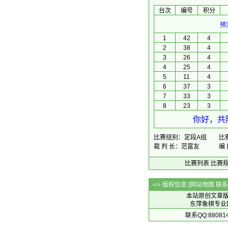
台次
编号
积分
预
1
42
4
2
38
4
3
26
4
4
25
4
5
11
4
6
37
3
7
33
3
8
23
3
你好，共
比赛组别：定段A组
比赛
裁 判 长：范富友
编
比赛列表
比赛
-=> 版权信息 [
网站地图
联系Q
本站原创文章
东萍象棋专业网站 
联系QQ:88081