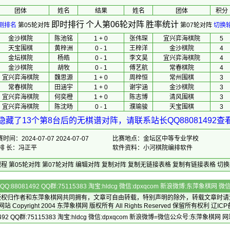
团体
 姓名 
　 结果 　
 姓名 
团体
积分
即时排行
个人第06轮对阵
胜率统计
测排名
第05轮对阵
第07轮对阵
切换
金沙棋院
陈池铭
1 + 0
张伟琛
宜兴弈海棋院
5
天宝围棋
黄梓洲
0 - 1
王梓洋
金沙棋院
4
金坛棋院
杨皓
0 - 1
李文昊
宜兴弈海棋院
4
金沙棋院
胡牧
0 - 1
傅艺航
常春棋院
4
宜兴弈海棋院
魏思源
1 + 0
周梓恒
常州围棋
3
常春棋院
田涵宇
1 + 0
谢宇涵
金沙棋院
3
宜兴弈海棋院
何奕橙
1 + 0
陈志博
清风围棋
3
宜兴弈海棋院
陈沈旸
0 - 1
濮瑜骏
天宝围棋
3
隐藏了13个第8台后的无棋谱对阵，请联系站长QQ88081492查
时间：2024-07-07 2024-07-07
比赛地点：金坛区中等专业学校
 排 长：冯正平
软件资料：小河棋院编排软件
规程
第05轮对阵
第07轮对阵
编辑对阵
复制对阵
复制无链接表格
复制有链接表格
切换
Q:88081492 QQ群:75115383 淘宝:hldcg 微信:dpxqcom 新浪微博:东萍象棋网
版权归作者和
东萍象棋网
共同拥有，文章可自由转载，特别声明的除外，转载文章时请
Copyright 2004
东萍象棋网
版权所有 All Rights Reserved 保留所有权利 辽ICP
492 QQ群:75115383 淘宝:hldcg 微信:dpxqcom 新浪微博=微信公众号:东萍象棋网