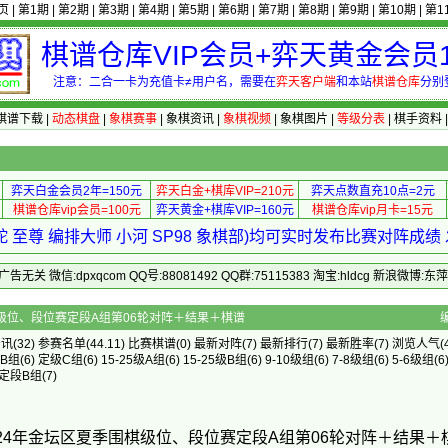
页
|
第1期
|
第2期
|
第3期
|
第4期
|
第5期
|
第6期
|
第7期
|
第8期
|
第9期
|
第10期
|
第1
棋谱仓库VIP会员+弈天黄金会员1
注意：二合一卡为充值卡≠用户名，需要在
弈天客户端
和本站
棋谱仓库
分别
棋谱下载
|
动态棋盘
|
象棋赛事
|
象棋资讯
|
象棋视频
|
象棋图片
|
等级分表
|
棋手资料
弈天白金会员2年=150元
弈天白金+棋库VIP=210元
弈天点数直充10点=2元
棋谱仓库vip会员=100元
弈天黄金+棋库VIP=160元
棋谱仓库vip月卡=15元
 至尊 编排大师 小河 SP98 象棋部)均可实时发布比赛对阵成
 微信:dpxqcom QQ号:88081492 QQ群:75115383 淘宝:hldcg 新浪微博:
金坛区夏季围棋级位、段位赛定段A组第06轮对阵＋结果＋棋谱
资讯
(32)
参赛名单
(44.11)
比赛棋谱
(0)
最新对阵
(7)
最新排行
(7)
最新胜率
(7) 浏览人气(4
B组
(6)
定级C组
(6)
15-25级A组
(6)
15-25级B组
(6)
9-10级组
(6)
7-8级组
(6)
5-6级组
(6
定段B组
(7)
024年金坛区夏季围棋级位、段位赛定段A组第06轮对阵＋结果＋