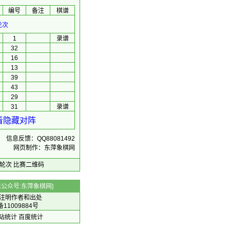
编号
备注
棋谱
轮次
1
录谱
32
16
13
39
43
29
31
录谱
看隐藏对阵
信息反馈：QQ88081492
网页制作：东萍象棋网
轮次
比赛二维码
 微信公众号:东萍象棋网]
注明作者和出处
备11009884号
 网站统计
百度统计