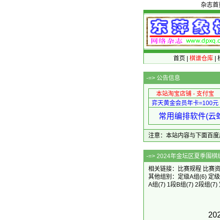
杂志首
首页
|
棋谱仓库
|
-=>
公告信息
本站淘宝店铺 - 支付宝
弈天黄金会员年卡=100元
常用编排软件(云蛇
注意：本站内容与下面百度广告无关
-=> 2024年
相关链接：
比赛规程
比赛
其他组别：
定级A组
(6)
定级
A组
(7)
1段B组
(7)
2段组
(7)
2