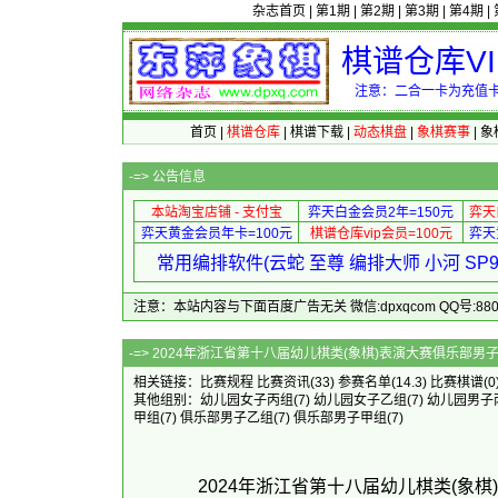
杂志首页
|
第1期
|
第2期
|
第3期
|
第4期
|
棋谱仓库V
注意：二合一卡为充值卡
首页
|
棋谱仓库
|
棋谱下载
|
动态棋盘
|
象棋赛事
|
象
-=>
公告信息
本站淘宝店铺 - 支付宝
弈天白金会员2年=150元
弈天
弈天黄金会员年卡=100元
棋谱仓库vip会员=100元
弈天
常用编排软件(云蛇 至尊 编排大师 小河 S
注意：本站内容与下面百度广告无关 微信:dpxqcom QQ号:88081
-=> 2024年浙江省第十八届幼儿棋类(象棋)表演
相关链接：
比赛规程
比赛资讯
(33)
参赛名单
(14.3)
比赛棋谱
(0
其他组别：
幼儿园女子丙组
(7)
幼儿园女子乙组
(7)
幼儿园男子
甲组
(7)
俱乐部男子乙组
(7)
俱乐部男子甲组
(7)
2024年浙江省第十八届幼儿棋类(象