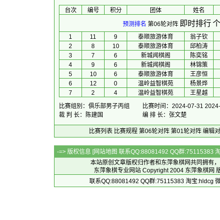
台次
编号
积分
团体
 姓名 
即时排行
个
预测排名
第06轮对阵
1
11
9
泰顺旅游体育
翁子钦
2
8
10
泰顺旅游体育
邱柏涛
3
7
6
新城闻棋阁
陈奕铭
4
9
6
新城闻棋阁
林锦策
5
10
6
泰顺旅游体育
王彦恒
6
12
0
温岭益智棋苑
杨景烨
7
2
4
温岭益智棋苑
王星越
比赛组别：俱乐部男子丙组
比赛时间：2024-07-31 2024-
裁 判 长：陈建国
编 排 长：张文楚
比赛列表
比赛规程
第06轮对阵
第01轮对阵
编辑
-=> 版权信息 [
网站地图
联系QQ:88081492 QQ群:7511538
本站原创文章版权归作者和
东萍象棋网
共同拥有，
东萍象棋专业网站 Copyright 2004
东萍象棋网
版
联系QQ:88081492 QQ群:75115383 淘宝:h