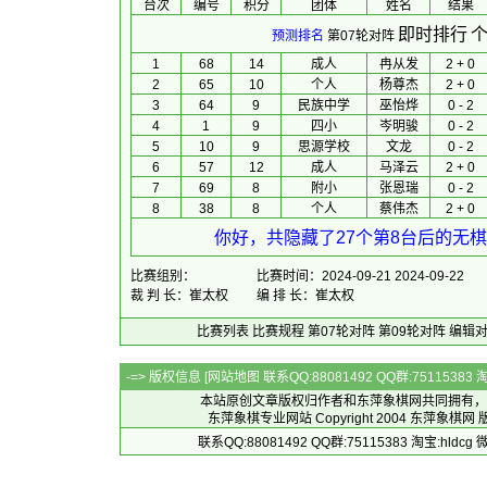
台次
编号
积分
团体
 姓名 
 结果 
即时排行
个
预测排名
第07轮对阵
1
68
14
成人
冉从发
2 + 0
2
65
10
个人
杨尊杰
2 + 0
3
64
9
民族中学
巫怡烨
0 - 2
4
1
9
四小
岑明骏
0 - 2
5
10
9
思源学校
文龙
0 - 2
6
57
12
成人
马泽云
2 + 0
7
69
8
附小
张恩瑞
0 - 2
8
38
8
个人
蔡伟杰
2 + 0
你好，共隐藏了27个第8台后的无棋
比赛组别：
比赛时间：2024-09-21 2024-09-22
裁 判 长：崔太权
编 排 长：崔太权
比赛列表
比赛规程
第07轮对阵
第09轮对阵
编辑
-=> 版权信息 [
网站地图
联系QQ:88081492 QQ群:7511538
本站原创文章版权归作者和
东萍象棋网
共同拥有，
东萍象棋专业网站 Copyright 2004
东萍象棋网
版
联系QQ:88081492 QQ群:75115383 淘宝:h