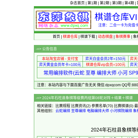
杂志首页
|
第1期
|
第2期
|
第3期
|
第4期
|
棋谱仓库V
注意：二合一卡为充值卡
首页
|
棋谱仓库
|
棋谱下载
|
动态棋盘
|
象棋赛事
|
象
-=>
公告信息
本站淘宝店铺 - 支付宝
弈天白金会员2年=150元
弈天
弈天黄金会员年卡=100元
棋谱仓库vip会员=100元
弈天
常用编排软件(云蛇 至尊 编排大师 小河 S
注意：本站内容与下面百度广告无关 微信:dpxqcom QQ号:88081
-=> 2024年石柱县象棋等级赛
相关链接：
比赛规程
比赛资讯
(2)
参赛名单
(70)
比赛棋谱
(0)
最
其他组别：
云蛇编排
至尊编排
电脑编排大师
小河棋院编排
象
2024年石柱县象棋