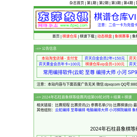
杂志首页
|
第1期
|
第2期
|
第3期
|
第4期
|
棋谱仓库V
注意：二合一卡为充值卡
首页
|
棋谱仓库
|
棋谱下载
|
动态棋盘
|
象棋赛事
|
象
-=>
公告信息
本站淘宝店铺 - 支付宝
弈天白金会员2年=150元
弈天
弈天黄金会员年卡=100元
棋谱仓库vip会员=100元
弈天
常用编排软件(云蛇 至尊 编排大师 小河 S
注意：本站内容与下面百度广告无关 微信:dpxqcom QQ号:88081
-=> 2024年石柱县象棋等级赛
相关链接：
比赛规程
比赛资讯
(2)
参赛名单
(70)
比赛棋谱
(0)
最
其他组别：
云蛇编排
至尊编排
电脑编排大师
小河棋院编排
象
2024年石柱县象棋