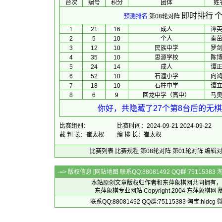
台次
编号
积分
团体
 姓
即时排行
个
预测排名
第08轮对阵
1
21
16
成人
谭
2
5
10
个人
秦
3
12
10
民族中学
罗
4
35
10
思源学校
陈
5
24
14
成人
谭
6
52
10
石潼小学
向
7
18
10
石柱中学
谭
8
6
9
回龙中学（高中）
马
你好，共隐藏了27个第8台后的无棋
比赛组别：
比赛时间：2024-09-21 2024-09-22
裁 判 长：崔太权
编 排 长：崔太权
比赛列表
比赛规程
第08轮对阵
第01轮对阵
编辑
-=> 版权信息 [
网站地图
联系QQ:88081492 QQ群:7511538
本站原创文章版权归作者和
东萍象棋网
共同拥有，
东萍象棋专业网站 Copyright 2004
东萍象棋网
版
联系QQ:88081492 QQ群:75115383 淘宝:h