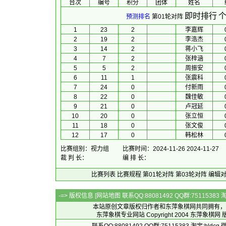
台次
编号
积分
团体
 姓名 
即时排行
个
预测排名
第01轮对阵
1
23
2
李嘉辉
2
19
2
李浩杰
3
14
2
蒋小飞
4
7
2
张梓涵
5
5
2
周振安
6
11
1
张震科
7
24
0
付新雨
8
22
0
魏佳敏
9
21
0
卢冠延
10
20
0
张立恒
11
18
0
张文俊
12
17
0
韩松林
比赛组别：视力组
比赛时间：2024-11-26 2024-11-27
裁 判 长：
编 排 长：
比赛列表
比赛规程
第01轮对阵
第03轮对阵
编辑
-=> 版权信息 [
网站地图
联系QQ:88081492 QQ群:7511538
本站原创文章版权归作者和
东萍象棋网
共同拥有，
东萍象棋专业网站 Copyright 2004
东萍象棋网
版