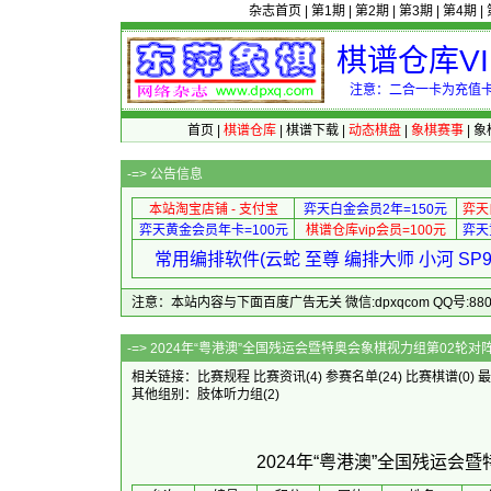
杂志首页
|
第1期
|
第2期
|
第3期
|
第4期
|
棋谱仓库V
注意：二合一卡为充值卡
首页
|
棋谱仓库
|
棋谱下载
|
动态棋盘
|
象棋赛事
|
象
-=>
公告信息
本站淘宝店铺 - 支付宝
弈天白金会员2年=150元
弈天
弈天黄金会员年卡=100元
棋谱仓库vip会员=100元
弈天
常用编排软件(云蛇 至尊 编排大师 小河 S
注意：本站内容与下面百度广告无关 微信:dpxqcom QQ号:88081
-=> 2024年“粤港澳”全国残运会暨特奥会
相关链接：
比赛规程
比赛资讯
(4)
参赛名单
(24)
比赛棋谱
(0)
最
其他组别：
肢体听力组
(2)
2024年“粤港澳”全国残运会