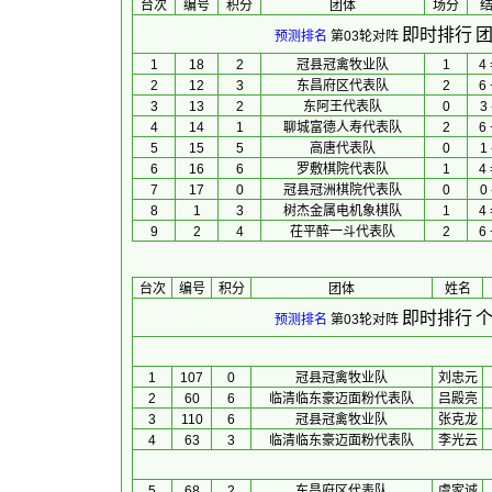
台次
编号
积分
团体
场分
 
即时排行
团
预测排名
第03轮对阵
1
18
2
冠县冠禽牧业队
1
4 
2
12
3
东昌府区代表队
2
6 
3
13
2
东阿王代表队
0
3 
4
14
1
聊城富德人寿代表队
2
6 
5
15
5
高唐代表队
0
1 
6
16
6
罗敷棋院代表队
1
4 
7
17
0
冠县冠洲棋院代表队
0
0 
8
1
3
树杰金属电机象棋队
1
4 
9
2
4
茌平醉一斗代表队
2
6 
台次
编号
积分
团体
 姓名 
即时排行
个
预测排名
第03轮对阵
1
107
0
冠县冠禽牧业队
刘忠元
2
60
6
临清临东豪迈面粉代表队
吕殿亮
3
110
6
冠县冠禽牧业队
张克龙
4
63
3
临清临东豪迈面粉代表队
李光云
5
68
2
东昌府区代表队
虞家诚