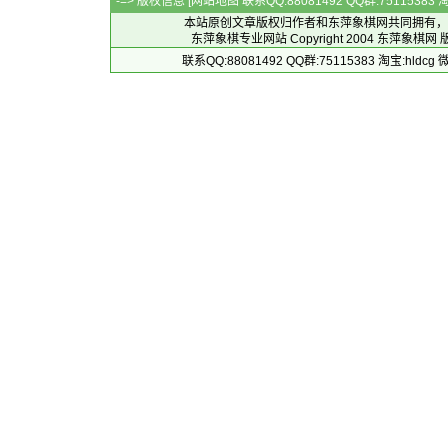
-=> 版权信息 [
网站地图
联系QQ:88081492 QQ群:7511538
本站原创文章版权归作者和
东萍象棋网
共同拥有，
东萍象棋专业网站 Copyright 2004
东萍象棋网
版
联系QQ:88081492 QQ群:75115383 淘宝:h