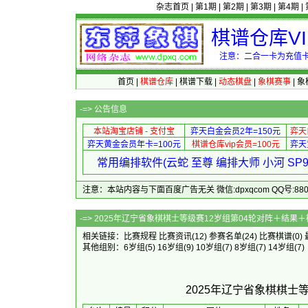
杂志首页
|
第1期
|
第2期
|
第3期
|
第4期
|
棋谱仓库V
注意：二合一卡为充值卡
首页
|
棋谱仓库
|
棋谱下载
|
动态棋盘
|
象棋赛事
|
象
-=>
公告信息
本站淘宝店铺 - 支付宝
弈天白金会员2年=150元
弈天
弈天黄金会员年卡=100元
棋谱仓库vip会员=100元
弈天
常用编排软件(云蛇 至尊 编排大师 小河 S
注意：本站内容与下面百度广告无关 微信:dpxqcom QQ号:88081
-=> 2025年辽宁省象棋棋士等级赛
相关链接：
比赛规程
比赛资讯
(12)
参赛名单
(24)
比赛棋谱
(0)
其他组别：
6岁组
(5)
16岁组
(9)
10岁组
(7)
8岁组
(7)
14岁组
(7)
2025年辽宁省象棋棋士