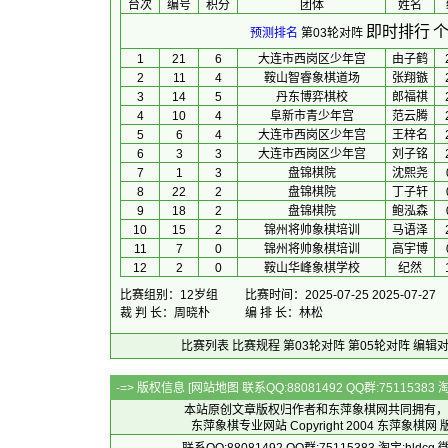
台次
编号
积分
团体
 姓名 
即时排行
个
预测排名
第03轮对阵
1
21
6
大连市西岗区少年宫
由子鹤
2
11
4
鞍山智睿象棋道场
张翔镞
3
14
5
丹东博弈棋校
郎福祺
4
10
4
阜新市青少年宫
范云腾
5
6
4
大连市西岗区少年宫
王梓名
6
3
3
大连市西岗区少年宫
刘子铭
7
1
3
盘锦棋院
沈熙尧
8
22
2
盘锦棋院
丁子轩
9
18
2
盘锦棋院
鲍泓森
10
15
2
锦州将帅象棋培训
马语泽
11
7
0
锦州将帅象棋培训
高宇博
12
2
0
鞍山华峰象棋学校
纪然
比赛组别：12岁组
比赛时间：2025-07-25 2025-07-27
裁 判 长：周晓朴
编 排 长：林松
比赛列表
比赛规程
第03轮对阵
第05轮对阵
编辑
-=> 版权信息 [
网站地图
联系QQ:88081492 QQ群:7511538
本站原创文章版权归作者和
东萍象棋网
共同拥有，
东萍象棋专业网站 Copyright 2004
东萍象棋网
版