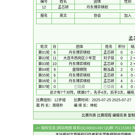
编号
姓名
团体
性别
12
孟芯研
丹东博弈棋校
报名
英文
协会
加入
孟
 轮次 
台
团体
 姓名 
积分
 结
第01轮
6
丹东博弈棋校
孟芯研
0
0 -
第02轮
11
大连市西岗区少年宫
刘子铭
0
2 
第03轮
10
丹东博弈棋校
孟芯研
0
2 
第04轮
9
盘锦棋院
鲍泓森
2
0 -
第05轮
6
丹东博弈棋校
孟芯研
4
0 -
第06轮
0
丹东博弈棋校
孟芯研
4
0 -
第07轮
0
已隐藏
已隐藏
4
0 -
总计有7个对阵，棋谱0个，先手4次，后手3次，编排
比赛组别：12岁组
比赛时间：2025-07-25 2025-07-27
裁 判 长：周晓朴
编 排 长：林松
比赛列表
比赛规程
编辑名单
复制
-=> 版权信息 [
网站地图
联系QQ:88081492 QQ群:7511538
本站原创文章版权归作者和
东萍象棋网
共同拥有，