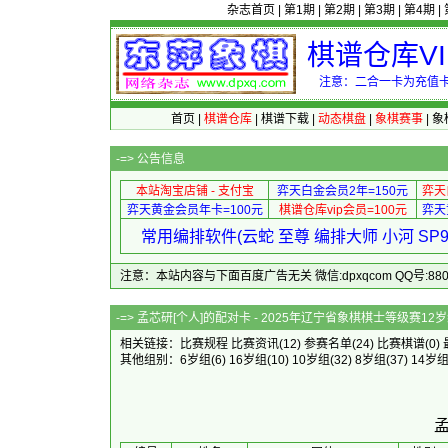
杂志首页
|
第1期
|
第2期
|
第3期
|
第4期
|
棋谱仓库V
注意：二合一卡为充值卡
首页
|
棋谱仓库
|
棋谱下载
|
动态棋盘
|
象棋赛事
|
象
-=>
公告信息
本站淘宝店铺 - 支付宝
弈天白金会员2年=150元
弈天
弈天黄金会员年卡=100元
棋谱仓库vip会员=100元
弈天
常用编排软件(云蛇 至尊 编排大师 小河 S
注意：本站内容与下面百度广告无关 微信:dpxqcom QQ号:88081
-=> 孟芯研[个人]的配对卡 - 202
相关链接：
比赛规程
比赛资讯
(12)
参赛名单
(24)
比赛棋谱
(0)
其他组别：
6岁组
(6)
16岁组
(10)
10岁组
(32)
8岁组
(37)
14岁