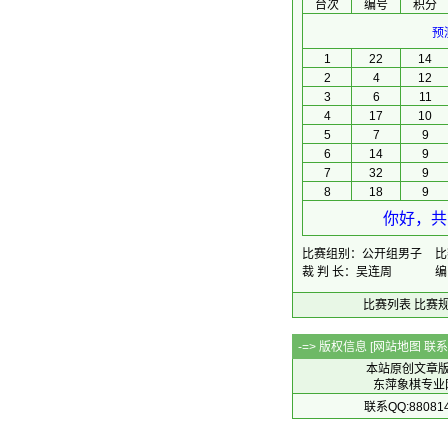
台次
编号
积分
预
1
22
14
2
4
12
3
6
11
4
17
10
5
7
9
6
14
9
7
32
9
8
18
9
你好，共
比赛组别：公开组男子
比
裁 判 长：吴连周
编
比赛列表
比赛
-=> 版权信息 [
网站地图
联系Q
本站原创文章
东萍象棋专业网站 
联系QQ:88081