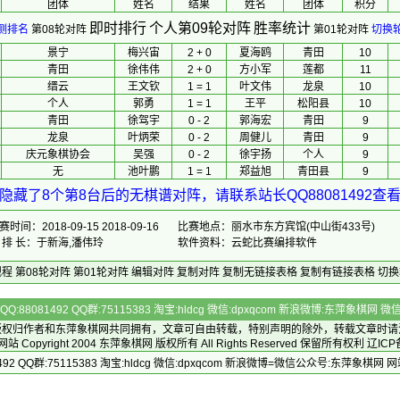
团体
 姓名 
 结果 
 姓名 
团体
积分
即时排行
个人第09轮对阵
胜率统计
测排名
第08轮对阵
第01轮对阵
切换
景宁
梅兴宙
2 + 0
夏海鸥
青田
10
青田
徐伟伟
2 + 0
方小军
莲都
11
缙云
王文钦
1 = 1
叶文伟
龙泉
10
个人
郭勇
1 = 1
王平
松阳县
10
青田
徐驾宇
0 - 2
郭海宏
青田
9
龙泉
叶炳荣
0 - 2
周健儿
青田
9
庆元象棋协会
吴强
0 - 2
徐宇扬
个人
9
无
池叶鹏
1 = 1
郑益旭
青田县
9
隐藏了8个第8台后的无棋谱对阵，请联系站长QQ88081492查
赛时间：2018-09-15 2018-09-16
比赛地点：丽水市东方宾馆(中山街433号)
 排 长：于新海,潘伟玲
软件资料：云蛇比赛编排软件
规程
第08轮对阵
第01轮对阵
编辑对阵
复制对阵
复制无链接表格
复制有链接表格
切换
Q:88081492 QQ群:75115383 淘宝:hldcg 微信:dpxqcom 新浪微博:东萍象棋网
版权归作者和
东萍象棋网
共同拥有，文章可自由转载，特别声明的除外，转载文章时请
Copyright 2004
东萍象棋网
版权所有 All Rights Reserved 保留所有权利 辽ICP
492 QQ群:75115383 淘宝:hldcg 微信:dpxqcom 新浪微博=微信公众号:东萍象棋网