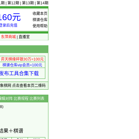
1期
|
第12期
|
第13期
|
第14期
收藏本页
60元
棋谱仓库
登录后充值
使用帮助
|
东萍商城
|
直播室
弈天棋缘碎银30万=100元
棋谱仓库vip会员=100元
绩 发布工具合集下载
东萍象棋网
点击查看本页二维码
编辑对阵
比赛规程
比赛列表
8)
＋结果＋棋谱