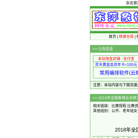
杂志首
首页
|
棋谱仓库
|
-=>
公告信息
本站淘宝店铺 - 支付宝
弈天黄金会员年卡=100元
常用编排软件(云蛇
注意：本站内容与下面百度广告无关
-=> 2018年全国
相关链接：
比赛规程
比赛
其他组别：
公开、老年组女
2018年