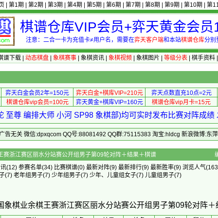
页
|
第1期
|
第2期
|
第3期
|
第4期
|
第5期
|
第6期
|
第7期
|
第8期
|
第9期
|
第10期
|
第1
棋谱仓库VIP会员+弈天黄金会员1
注意：二合一卡为充值卡≠用户名，需要在
弈天客户端
和本站
棋谱仓库
分别
棋谱下载
|
动态棋盘
|
象棋赛事
|
象棋资讯
|
象棋视频
|
象棋图片
|
等级分表
|
棋手资料
弈天白金会员2年=150元
弈天白金+棋库VIP=210元
弈天点数直充10点=2元
棋谱仓库vip会员=100元
弈天黄金+棋库VIP=160元
棋谱仓库vip月卡=15元
 至尊 编排大师 小河 SP98 象棋部)均可实时发布比赛对阵成
 微信:dpxqcom QQ号:88081492 QQ群:75115383 淘宝:hldcg 新浪微博:
象棋业余棋王赛浙江赛区丽水分站赛公开组男子第09轮对阵＋结果＋棋谱
资讯
(12)
参赛名单
(34)
比赛棋谱
(0)
最新对阵
(9)
最新排行
(9)
最新胜率
(9) 浏览人气(163
子
(7)
老年组男子
(7)
少年组男子
(7)
少年、儿童组女子
(7)
儿童组男子
(7)
全国象棋业余棋王赛浙江赛区丽水分站赛公开组男子第09轮对阵