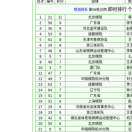
台次
编号
积分
团体
 姓
即时排行
个
预测排名
第06轮对阵
1
21
11
北京棋院
蒋
2
56
9
广东省
张
3
36
9
河北金环建设队
赵
4
53
8
成都棋院
许
5
61
8
天津市象棋协会
王
6
34
8
浙江体彩队
王
7
48
8
山东省棋牌运动管理中心
李
8
5
7
北京棋院
么
9
40
7
北京棋院
王
10
3
7
厦门队
苗
11
47
7
广东省
吕
12
49
7
中国棋院杭州分院
刘
13
63
7
成都棋院
李
14
64
7
辽宁队
钟
15
51
6
广东省
黄
16
31
6
上海棋院
赵
17
29
6
河南省社会体育事务中心
杨
18
33
6
浙江体彩队
王
19
42
6
湖北省体育局棋牌运动管理中心
何
20
50
6
北京棋院
金
21
6
5
中国棋院杭州分院
左