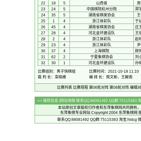
22
18
5
山西省
周
23
24
5
中国棋院杭州分院
郑
24
35
5
湖南省棋类协会
王
25
1
4
浙江体彩队
于
26
45
4
湖南省棋类协会
庄
27
28
4
河北金环建设队
王
28
2
4
浙江体彩队
赵
29
23
4
浙江体彩队
尹
30
37
4
上海棋院
顾
31
62
2
宁夏象棋协会
刘
32
30
1
河北金环建设队
孙
比赛组别：男子快棋组
比赛时间：2021-10-18 11:10
裁 判 长：栾晓峰
编 排 长：周文彬、王解南
比赛列表
比赛规程
第06轮对阵
第08轮对阵
编辑
-=> 版权信息 [
网站地图
联系QQ:88081492 QQ群:7511538
本站原创文章版权归作者和
东萍象棋网
共同拥有，
东萍象棋专业网站 Copyright 2004
东萍象棋网
版
联系QQ:88081492 QQ群:75115383 淘宝:h