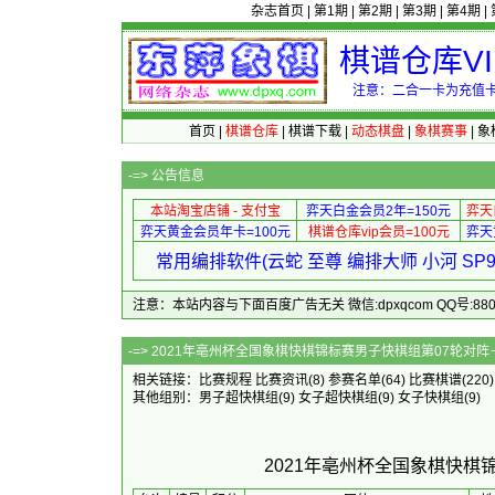
杂志首页
|
第1期
|
第2期
|
第3期
|
第4期
|
棋谱仓库V
注意：二合一卡为充值卡
首页
|
棋谱仓库
|
棋谱下载
|
动态棋盘
|
象棋赛事
|
象
-=>
公告信息
本站淘宝店铺 - 支付宝
弈天白金会员2年=150元
弈天
弈天黄金会员年卡=100元
棋谱仓库vip会员=100元
弈天
常用编排软件(云蛇 至尊 编排大师 小河 S
注意：本站内容与下面百度广告无关 微信:dpxqcom QQ号:88081
-=> 2021年亳州杯全国象棋快棋锦标赛
相关链接：
比赛规程
比赛资讯
(8)
参赛名单
(64)
比赛棋谱
(220
其他组别：
男子超快棋组
(9)
女子超快棋组
(9)
女子快棋组
(9)
2021年亳州杯全国象棋快棋