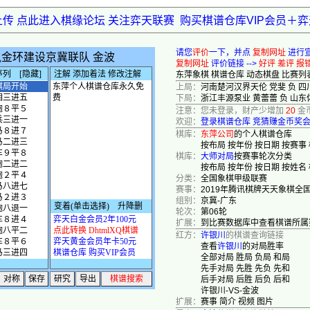
上传 点此进入棋缘论坛 关注弈天联赛
购买棋谱仓库VIP会员＋
请您
评价
一下，并点
复制网址
进行
复制网址
评价链接 -->
好评
差评
报
东萍象棋
棋谱仓库
动态棋盘
比赛列
上局：
河南楚河汉界天伦 党斐 负 
下局：
浙江丰源泵业 黄蕾蕾 负 山东
注意：您未登录，财产少增加
20
金
欢迎：
登录棋谱仓库
竞猜赚金币奖
棋库：
东萍公司
的个人棋谱仓库
按布局
按年份
按日期
按赛事
棋库：
大师对局
按赛事轮次分类
按布局
按年份
按日期
按姓名
分类：
全国象棋甲级联赛
赛事：
2019年腾讯棋牌天天象棋全
组别：
京冀-广东
轮次：
第06轮
扩展：
到比赛数据库中查看棋谱所属
红方：
许银川
的棋谱查询链接
查看
许银川
的对局胜率
全部对局
胜局
负局
和局
先手对局
先胜
先负
先和
后手对局
后胜
后负
后和
许银川-VS-金波
扩展：
赛事
简介
视频
图片