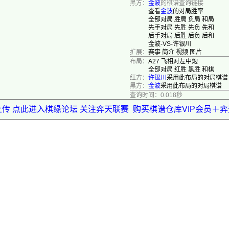
黑方：
金波
的棋谱查询链接
查看
金波
的对局胜率
全部对局
胜局
负局
和局
先手对局
先胜
先负
先和
后手对局
后胜
后负
后和
金波-VS-许银川
扩展：
赛事
简介
视频
图片
布局：
A27 飞相对左中炮
全部对局
红胜
黑胜
和棋
红方：
许银川
采用此布局的对局棋谱
黑方：
金波
采用此布局的对局棋谱
查询时间：0.018秒
上传 点此进入棋缘论坛 关注弈天联赛
购买棋谱仓库VIP会员＋