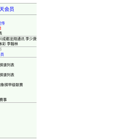
弈天会员
宣传
错
表
四川成都龙翔通讯 李少庚
体彩 李翰林
币
会员
棋谱列表
棋谱列表
国象棋甲级联赛
赛事