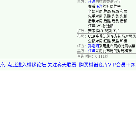
黑方：
汪洋
的棋谱查询链接
查看
汪洋
的对局胜率
全部对局
胜局
负局
和局
先手对局
先胜
先负
先和
后手对局
后胜
后负
后和
汪洋-VS-孙逸阳
扩展：
赛事
简介
视频
图片
布局：
C19 中炮过河车左边马对屏
全部对局
红胜
黑胜
和棋
红方：
孙逸阳
采用此布局的对局棋谱
黑方：
汪洋
采用此布局的对局棋谱
查询时间：0.111秒
上传 点此进入棋缘论坛 关注弈天联赛
购买棋谱仓库VIP会员＋