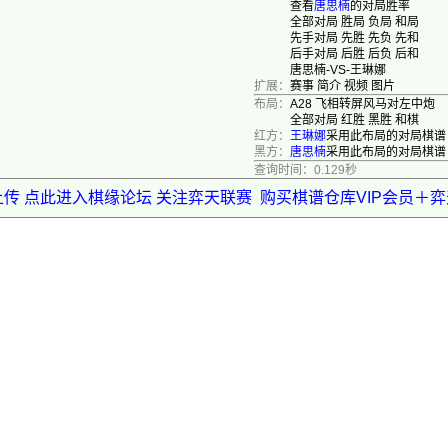
查看
唐思楠
的对局胜率
全部对局
胜局
负局
和局
先手对局
先胜
先负
先和
后手对局
后胜
后负
后和
唐思楠-VS-王琳娜
扩展：
赛事
简介
视频
图片
布局：
A28 飞相转屏风马对左中炮
全部对局
红胜
黑胜
和棋
红方：
王琳娜
采用此布局的对局棋谱
黑方：
唐思楠
采用此布局的对局棋谱
查询时间：0.129秒
上传 点此进入棋缘论坛 关注弈天联赛
购买棋谱仓库VIP会员＋