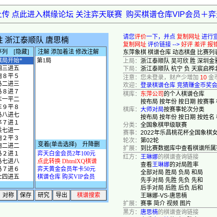
上传 点此进入棋缘论坛 关注弈天联赛
购买棋谱仓库VIP会员＋
请您
评价
一下，并点
复制网址
进行
复制网址
评价链接 -->
好评
差评
报
东萍象棋
棋谱仓库
动态棋盘
比赛列
上局：
浙江泰顺队 吴可欣 胜 深圳金
下局：
浙江泰顺队 杭宁 负 天宸启桦
注意：您未登录，财产少增加
10
金
欢迎：
登录棋谱仓库
竞猜赚金币奖
棋库：
东萍公司
的个人棋谱仓库
按布局
按年份
按日期
按赛事
棋库：
大师对局
按赛事轮次分类
按布局
按年份
按日期
按姓名
分类：
全国象棋甲级联赛
赛事：
2022年乐昌桃花杯全国象棋
轮次：
第02轮
扩展：
到比赛数据库中查看棋谱所属
红方：
王琳娜
的棋谱查询链接
查看
王琳娜
的对局胜率
全部对局
胜局
负局
和局
先手对局
先胜
先负
先和
后手对局
后胜
后负
后和
王琳娜-VS-唐思楠
扩展：
赛事
简介
视频
图片
黑方：
唐思楠
的棋谱查询链接