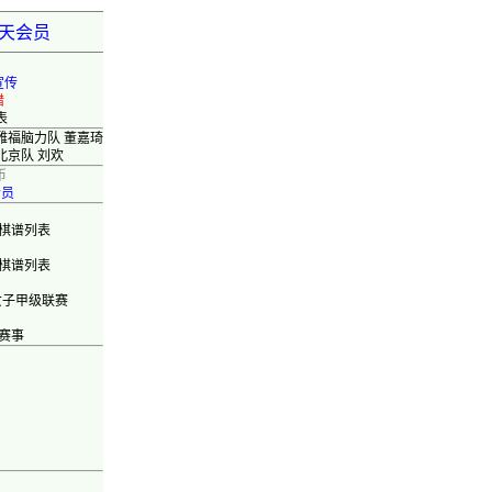
弈天会员
宣传
错
表
雅福脑力队 董嘉琦
北京队 刘欢
币
会员
棋谱列表
棋谱列表
女子甲级联赛
赛事